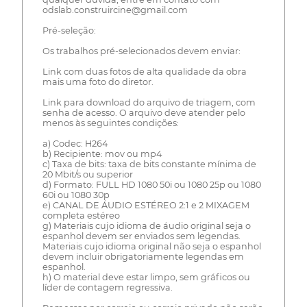
odslab.construircine@gmail.com
Pré-seleção:
Os trabalhos pré-selecionados devem enviar:
Link com duas fotos de alta qualidade da obra
mais uma foto do diretor.
Link para download do arquivo de triagem, com
senha de acesso. O arquivo deve atender pelo
menos às seguintes condições:
a) Codec: H264
b) Recipiente: mov ou mp4
c) Taxa de bits: taxa de bits constante mínima de
20 Mbit/s ou superior
d) Formato: FULL HD 1080 50i ou 1080 25p ou 1080
60i ou 1080 30p
e) CANAL DE ÁUDIO ESTÉREO 2:1 e 2 MIXAGEM
completa estéreo
g) Materiais cujo idioma de áudio original seja o
espanhol devem ser enviados sem legendas.
Materiais cujo idioma original não seja o espanhol
devem incluir obrigatoriamente legendas em
espanhol.
h) O material deve estar limpo, sem gráficos ou
líder de contagem regressiva.