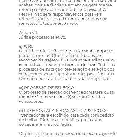
Remessas por correio ou correio privado não serão
aceitas, pois a alfândega argentina geralmente
retém pacotes com conteúdo audiovisual. O
Festival não será responsável por possíveis
retenções ou custos adicionais incorridos por
remessas feitas por esse meio.
Artigo VII.
Júris e processo seletivo.
(i) JÚRI:
O júri de cada seção competitiva será composto
por pelo menos 3 (três) personalidades de
reconhecida trajetória na indústria audiovisual ou
especialistas ilustres no tema do festival. Todos os
processos de inscrição, pré-seleção e seleção dos
vencedores serão supervisionados pela Construir
Cine e/ou pelos patrocinadores da Competição.
(ii) PROCESSO DE SELEÇÃO
O processo de seleção dos vencedores terá duas
rodadas: 1) pré-seleção e 2) seleção final dos
vencedores.
iii) PRÊMIOS PARA TODAS AS COMPETIÇÕES:
1 vencedor será escolhido para cada competição
de Melhor Filme e as menções que os júris
considerarem apropriadas.
Os júris realizarão o processo de seleção seguindo