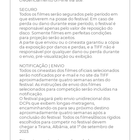
credenciamento on-line via site.
SEGURO
Todos os filmes serão segurados pelo período em
que estiverem na posse do festival. Em caso de
perda ou dano durante esse período, o festival é
responsável apenas pelo valor de reposição do
disco. Somente filmes em perfeitas condições
para projeção serão aceitos.
A parte que enviou ou o cineasta garantiu a cópia
da exposição por danos e perdas, e a TIFF não é
responsável por qualquer dano ou perda durante
o envio, pré-visualização ou exibição.
NOTIFICAÇÃO | ENVIO
Todos os cineastas dos filmes oficiais selecionados
serão notificados por e-mail e no site da TIFF
aproximadamente quatro semanas antes do
festival. As instruções de envio dos filmes
selecionados para competição serão incluídas na
notificação.
O festival pagará pelo envio unidirecional dos
DCPs que exibem longas-metragens,
encaminhando-os para seu próximo destino
aproximadamente quatro semanas após a
conclusão do festival. Todos os filmes/discos rígidos
escolhidos para competir no festival devem
chegar a Tirana, Albânia, até 1º de setembro de
2023.