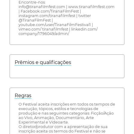
Encontre-nos:
info@tiranafilmfest.com | www.tiranafilmfest.com
| Facebook.com/TiranaFilmFest |
instagram.com/tiranafilmfest | twitter
@TiranaFilmFest |
youtube.com/user/TiranaFilmFestival1 |
vimeo.com/ tiranafilmfest | linkedin.com/
company/1796049/admin/
Prêmios e qualificações
Regras
O Festival aceita inscrições em todos os tempos de
execução, tópicos, estilos e tecnologias de
produção e nas seguintes categorias: Ficção/Ação
ao Vivo, Animação, Documentário, Arte
Experimental e Videoarte.
O diretor/produtor com a apresentação de sua
inscrição aceita os termos do Festival e não se