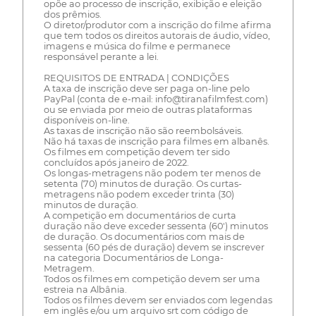
opõe ao processo de inscrição, exibição e eleição
dos prêmios.
O diretor/produtor com a inscrição do filme afirma
que tem todos os direitos autorais de áudio, vídeo,
imagens e música do filme e permanece
responsável perante a lei.
REQUISITOS DE ENTRADA | CONDIÇÕES
A taxa de inscrição deve ser paga on-line pelo
PayPal (conta de e-mail: info@tiranafilmfest.com)
ou se enviada por meio de outras plataformas
disponíveis on-line.
As taxas de inscrição não são reembolsáveis.
Não há taxas de inscrição para filmes em albanês.
Os filmes em competição devem ter sido
concluídos após janeiro de 2022.
Os longas-metragens não podem ter menos de
setenta (70) minutos de duração. Os curtas-
metragens não podem exceder trinta (30)
minutos de duração.
A competição em documentários de curta
duração não deve exceder sessenta (60') minutos
de duração. Os documentários com mais de
sessenta (60 pés de duração) devem se inscrever
na categoria Documentários de Longa-
Metragem.
Todos os filmes em competição devem ser uma
estreia na Albânia.
Todos os filmes devem ser enviados com legendas
em inglês e/ou um arquivo srt com código de