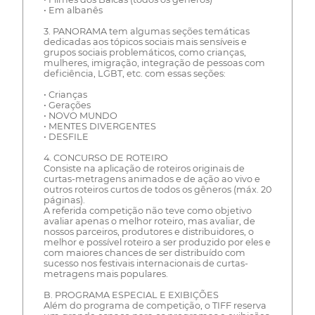
• Em albanês
3. PANORAMA tem algumas seções temáticas
dedicadas aos tópicos sociais mais sensíveis e
grupos sociais problemáticos, como crianças,
mulheres, imigração, integração de pessoas com
deficiência, LGBT, etc. com essas seções:
• Crianças
• Gerações
• NOVO MUNDO
• MENTES DIVERGENTES
• DESFILE
4. CONCURSO DE ROTEIRO
Consiste na aplicação de roteiros originais de
curtas-metragens animados e de ação ao vivo e
outros roteiros curtos de todos os gêneros (máx. 20
páginas).
A referida competição não teve como objetivo
avaliar apenas o melhor roteiro, mas avaliar, de
nossos parceiros, produtores e distribuidores, o
melhor e possível roteiro a ser produzido por eles e
com maiores chances de ser distribuído com
sucesso nos festivais internacionais de curtas-
metragens mais populares.
B. PROGRAMA ESPECIAL E EXIBIÇÕES
Além do programa de competição, o TIFF reserva