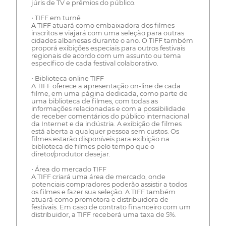
júris de TV e prêmios do público.
• TIFF em turnê
A TIFF atuará como embaixadora dos filmes
inscritos e viajará com uma seleção para outras
cidades albanesas durante o ano. O TIFF também
proporá exibições especiais para outros festivais
regionais de acordo com um assunto ou tema
específico de cada festival colaborativo.
• Biblioteca online TIFF
A TIFF oferece a apresentação on-line de cada
filme, em uma página dedicada, como parte de
uma biblioteca de filmes, com todas as
informações relacionadas e com a possibilidade
de receber comentários do público internacional
da Internet e da indústria. A exibição de filmes
está aberta a qualquer pessoa sem custos. Os
filmes estarão disponíveis para exibição na
biblioteca de filmes pelo tempo que o
diretor/produtor desejar.
• Área do mercado TIFF
A TIFF criará uma área de mercado, onde
potenciais compradores poderão assistir a todos
os filmes e fazer sua seleção. A TIFF também
atuará como promotora e distribuidora de
festivais. Em caso de contrato financeiro com um
distribuidor, a TIFF receberá uma taxa de 5%.