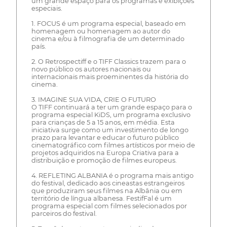
um grande espaço para os programas e exibições
especiais.
1. FOCUS é um programa especial, baseado em
homenagem ou homenagem ao autor do
cinema e/ou à filmografia de um determinado
país.
2. O Retrospectiff e o TIFF Classics trazem para o
novo público os autores nacionais ou
internacionais mais proeminentes da história do
cinema.
3. IMAGINE SUA VIDA, CRIE O FUTURO
O TIFF continuará a ter um grande espaço para o
programa especial KiDS, um programa exclusivo
para crianças de 5 a 15 anos, em média. Esta
iniciativa surge como um investimento de longo
prazo para levantar e educar o futuro público
cinematográfico com filmes artísticos por meio de
projetos adquiridos na Europa Criativa para a
distribuição e promoção de filmes europeus.
4. REFLETING ALBANIA é o programa mais antigo
do festival, dedicado aos cineastas estrangeiros
que produziram seus filmes na Albânia ou em
território de língua albanesa. FestifFal é um
programa especial com filmes selecionados por
parceiros do festival.