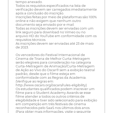
tempo anexado.
Todos os requisitos especificados na lista de
verificação devem ser carregados imediatamente
após a conclusão do inscrição.
Inscrições feitas por meio de plataformas são 100%
online e não exigem que nenhum outro
documento seja enviado por e-mail.
Todas as inscrições devem ser enviadas com um
link seguro para download no Vimeo ou no
arquivo HD do YouTube em conformidade com os
requisitos técnicos.
As inscrições devem ser enviadas até 23 de maio
de 2023.
Os vencedores do Festival Internacional de
Cinema de Tirana de Melhor Curta-Metragem
serão elegíveis para consideração na categoria
Curta-Metragem de Animação/Curta-Metragem
de Ação ao Vivo do Oscar® sem a exibição teatral
padrão, desde que o filme esteja em
conformidade com as Regras da Academia.
(Verifique as regras em:
http://www.oscars.org/oscars/rules-eligibility)
Os estudantes qualificados podem inscrever um
filme para o Student Academy Awards se esse
filme atender a todos os outros critérios de
elegibilidade e tiver sido selecionado para exibição
em competição em três festivais de cinema
reconhecidos pelo SaaS nos últimos dois anos.
(Para obter mais informações, visite o seguinte