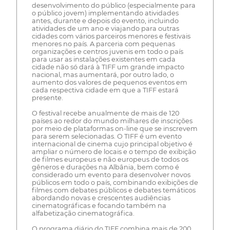
desenvolvimento do público (especialmente para
o público jovem) implementando atividades
antes, durante e depois do evento, incluindo
atividades de um ano e viajando para outras
cidades com vários parceiros menores e festivais
menores no país. A parceria com pequenas
organizações e centros juvenis em todo o país
para usar as instalações existentes em cada
cidade não só dará à TIFF um grande impacto
nacional, mas aumentará, por outro lado, o
aumento dos valores de pequenos eventos em
cada respectiva cidade em que a TIFF estará
presente.
O festival recebe anualmente de mais de 120
países ao redor do mundo milhares de inscrições
por meio de plataformas on-line que se inscrevem
para serem selecionadas. O TIFF é um evento
internacional de cinema cujo principal objetivo é
ampliar o número de locais e o tempo de exibição
de filmes europeus e não europeus de todos os
gêneros e durações na Albânia, bem como é
considerado um evento para desenvolver novos
públicos em todo o país, combinando exibições de
filmes com debates públicos e debates temáticos
abordando novas e crescentes audiências
cinematográficas e focando também na
alfabetização cinematográfica.
O programa diário do TIFF combina mais de 200