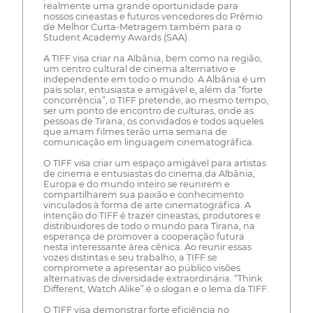
realmente uma grande oportunidade para
nossos cineastas e futuros vencedores do Prêmio
de Melhor Curta-Metragem também para o
Student Academy Awards (SAA).
A TIFF visa criar na Albânia, bem como na região,
um centro cultural de cinema alternativo e
independente em todo o mundo. A Albânia é um
país solar, entusiasta e amigável e, além da “forte
concorrência”, o TIFF pretende, ao mesmo tempo,
ser um ponto de encontro de culturas, onde as
pessoas de Tirana, os convidados e todos aqueles
que amam filmes terão uma semana de
comunicação em linguagem cinematográfica.
O TIFF visa criar um espaço amigável para artistas
de cinema e entusiastas do cinema da Albânia,
Europa e do mundo inteiro se reunirem e
compartilharem sua paixão e conhecimento
vinculados à forma de arte cinematográfica. A
intenção do TIFF é trazer cineastas, produtores e
distribuidores de todo o mundo para Tirana, na
esperança de promover a cooperação futura
nesta interessante área cênica. Ao reunir essas
vozes distintas e seu trabalho, a TIFF se
compromete a apresentar ao público visões
alternativas de diversidade extraordinária. “Think
Different, Watch Alike” é o slogan e o lema da TIFF.
O TIFF visa demonstrar forte eficiência no