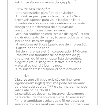
link: https://www.oscars.org/saa/apply)
LISTA DE VERIFICAÇÃO
Itens necessários para filmes enviados:
• Um link seguro que pode ser baixado. São
aceitáveis apenas para visualização de links
privados de aplicativos, não wetransfer ou outro
serviço de transferência de arquivos de
computador baseado em nuvem.
• Arquivo codificado com lista de diálogos/SRT em
inglês e/ou texto de narração para todos os filmes,
incluindo filmes em inglês.
• 4 molduras estáticas (qualidade de impressão).
• Cartaz, banner e capa.
• Kit de imprensa eletrônico separado (EPK) com
uma foto em tamanho de passaporte do (s)
diretor (es) do filme, sinopse, lista de créditos,
biografia e/ou filmografia, festival e prêmios.
Material adicional é bem-vindo.
• Um link de trailer disponível para download.
SELEÇÃO
Observe que o link de exibição on-line (com
legendas em inglês) do filme pode ser baixado
para uso pela equipe TIFF e a senha permanece
válida até o final do TIFF.
Os candidatos devem se inscrever claramente
para cada um dos novos serviços. Ao enviar um
filme, o candidato aceita que o filme possa ser
selecionado para qualquer uma das competições