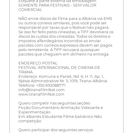
Etiquete a parte externa da embalagem:
SOMENTE PARA FESTIVAIS - SEM VALOR
COMERCIAL
NÃO envie discos de filme para a Albânia via EMS
ou outros correios similares, pois você pode ser
responsável por taxas que o festival não pagará.
Se isso for feito pelos cineastas, a TIFF devolverá os
discos às custas dos cineastas. Todos os direitos e
impostos alfandegários incorridos ao enviar
pacotes com correios expressos devem ser pagos
pelo remetente. A TIFF recusará quaisquer
pacotes que cheguem em dinheiro na entrega.
ENDEREÇO POSTAL:
FESTIVAL INTERNACIONAL DE CINEMA DE
TIRANA
Endereço: Komuna e Parisit, Nd. 6; H. 11; Ap. 1;
Njësia Administrative Nr. 5; 1019; Tirana-Albânia
Telefone: +355 692088771
info@tiranafilmfest.com
www.tiranafilmfest.com
Quero competir nas seguintes seções:
Ficção Documentário Animação Videoarte e
Experimentação
Em albanês Estudante Filme balcânico Não
competição
Quero participar dos seguintes serviços: