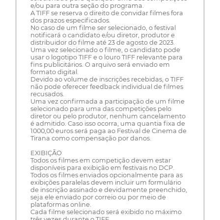
e/ou para outra seção do programa.
A TIFF se reserva o direito de convidar filmes fora
dos prazos especificados.
No caso de um filme ser selecionado, o festival
notificará o candidato e/ou diretor, produtor e
distribuidor do filme até 23 de agosto de 2023.
Uma vez selecionado o filme, o candidato pode
usar o logotipo TIFF e o louro TIFF relevante para
fins publicitários. O arquivo será enviado em
formato digital.
Devido ao volume de inscrições recebidas, o TIFF
não pode oferecer feedback individual de filmes
recusados.
Uma vez confirmada a participação de um filme
selecionado para uma das competições pelo
diretor ou pelo produtor, nenhum cancelamento
é admitido. Caso isso ocorra, uma quantia fixa de
1000,00 euros será paga ao Festival de Cinema de
Tirana como compensação por danos.
EXIBIÇÃO
Todos os filmes em competição devem estar
disponíveis para exibição em festivais no DCP.
Todos os filmes enviados opcionalmente para as
exibições paralelas devem incluir um formulário
de inscrição assinado e devidamente preenchido,
seja ele enviado por correio ou por meio de
plataformas online.
Cada filme selecionado será exibido no máximo
três vezes durante o TIFF.