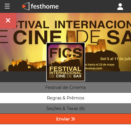
Festival de Cinema
Regras & Prêmios
Seções & Taxas (6)
Enviar