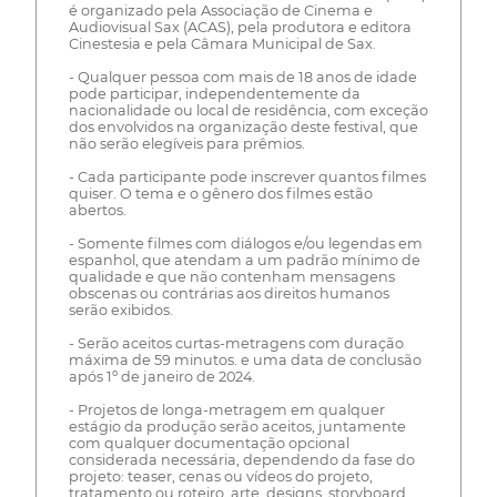
é organizado pela Associação de Cinema e
Audiovisual Sax (ACAS), pela produtora e editora
Cinestesia e pela Câmara Municipal de Sax.
- Qualquer pessoa com mais de 18 anos de idade
pode participar, independentemente da
nacionalidade ou local de residência, com exceção
dos envolvidos na organização deste festival, que
não serão elegíveis para prêmios.
- Cada participante pode inscrever quantos filmes
quiser. O tema e o gênero dos filmes estão
abertos.
- Somente filmes com diálogos e/ou legendas em
espanhol, que atendam a um padrão mínimo de
qualidade e que não contenham mensagens
obscenas ou contrárias aos direitos humanos
serão exibidos.
- Serão aceitos curtas-metragens com duração
máxima de 59 minutos. e uma data de conclusão
após 1º de janeiro de 2024.
- Projetos de longa-metragem em qualquer
estágio da produção serão aceitos, juntamente
com qualquer documentação opcional
considerada necessária, dependendo da fase do
projeto: teaser, cenas ou vídeos do projeto,
tratamento ou roteiro, arte, designs, storyboard,