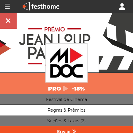
PRO
-18%
Festival de Cinema
Regras & Prêmios
Seções & Taxas (2)
Enviar