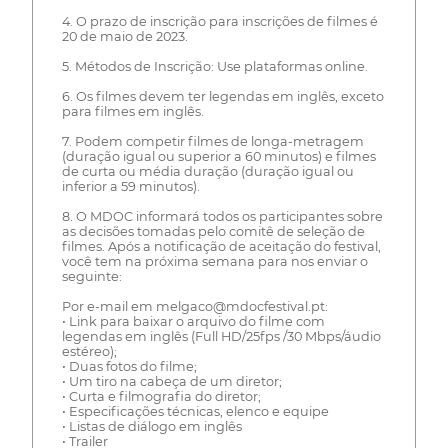
4. O prazo de inscrição para inscrições de filmes é
20 de maio de 2023.
5. Métodos de Inscrição: Use plataformas online.
6. Os filmes devem ter legendas em inglês, exceto
para filmes em inglês.
7. Podem competir filmes de longa-metragem
(duração igual ou superior a 60 minutos) e filmes
de curta ou média duração (duração igual ou
inferior a 59 minutos).
8. O MDOC informará todos os participantes sobre
as decisões tomadas pelo comitê de seleção de
filmes. Após a notificação de aceitação do festival,
você tem na próxima semana para nos enviar o
seguinte:
Por e-mail em melgaco@mdocfestival.pt:
• Link para baixar o arquivo do filme com
legendas em inglês (Full HD/25fps /30 Mbps/áudio
estéreo);
• Duas fotos do filme;
• Um tiro na cabeça de um diretor;
• Curta e filmografia do diretor;
• Especificações técnicas, elenco e equipe
• Listas de diálogo em inglês
• Trailer