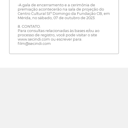
•A gala de encerramento e a cerimônia de
premiação acontecerão na sala de projeção do
Centro Cultural Stº Domingo da Fundação CB, em
Mérida, no sábado, 07 de outubro de 2023.
8. CONTATO.
Para consultas relacionadas às bases e/ou ao
processo de registro, você pode visitar o site
www.secindi.com ou escrever para:
film@secindi.com