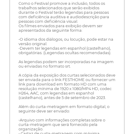
Como o Festival promove a inclusão, todos os
trabalhos selecionados que serão exibidos
durante o Festival terão legendas para pessoas
com deficiência auditiva e audiodescrição para
pessoas com deficiência visual.
Os filmes enviados para exibição devem ser
apresentados da seguinte forma:
•O idioma dos diálogos, ou locução, pode estar na
versão original.
•Devem ter legendas em espanhol (castelhano),
obrigatórias. (Legendas ocultas recomendadas).
As legendas podem ser incorporadas na imagem
ou enviadas no formato srt.
A cópia da exposição dos curtas selecionados deve
ser enviada para o link FESTHOME ou fornecer um
link para download em formato HD com uma
resolução mínima de 1920 x 1080/MP4 HD, codec
H264, AAC, com legendas em espanhol
(castelhano), antes de 5 de setembro de 2023.
Além do curta-metragem em formato digital, o
seguinte deve ser enviado:
•Arquivo com informações completas sobre o
curta-metragem que será fornecido pela
organização.
• Cartaz de curta-metragem com máxima