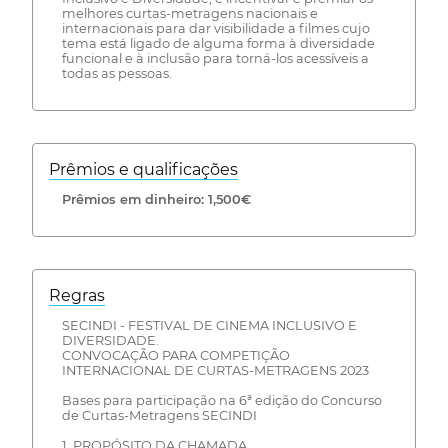
melhores curtas-metragens nacionais e
internacionais para dar visibilidade a filmes cujo
tema está ligado de alguma forma à diversidade
funcional e à inclusão para torná-los acessíveis a
todas as pessoas.
Prêmios e qualificações
Prêmios em dinheiro: 1,500€
Regras
SECINDI - FESTIVAL DE CINEMA INCLUSIVO E
DIVERSIDADE.
CONVOCAÇÃO PARA COMPETIÇÃO
INTERNACIONAL DE CURTAS-METRAGENS 2023
Bases para participação na 6ª edição do Concurso
de Curtas-Metragens SECINDI
1. PROPÓSITO DA CHAMADA.