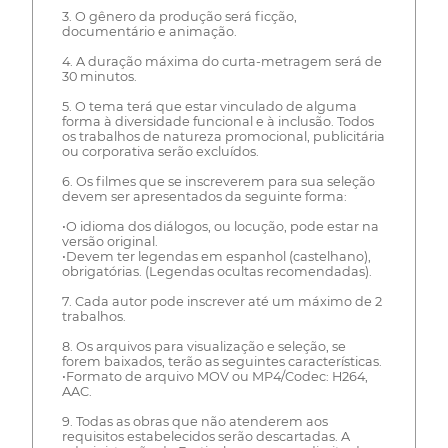
3. O gênero da produção será ficção,
documentário e animação.
4. A duração máxima do curta-metragem será de
30 minutos.
5. O tema terá que estar vinculado de alguma
forma à diversidade funcional e à inclusão. Todos
os trabalhos de natureza promocional, publicitária
ou corporativa serão excluídos.
6. Os filmes que se inscreverem para sua seleção
devem ser apresentados da seguinte forma:
•O idioma dos diálogos, ou locução, pode estar na
versão original.
•Devem ter legendas em espanhol (castelhano),
obrigatórias. (Legendas ocultas recomendadas).
7. Cada autor pode inscrever até um máximo de 2
trabalhos.
8. Os arquivos para visualização e seleção, se
forem baixados, terão as seguintes características.
•Formato de arquivo MOV ou MP4/Codec: H264,
AAC.
9. Todas as obras que não atenderem aos
requisitos estabelecidos serão descartadas. A