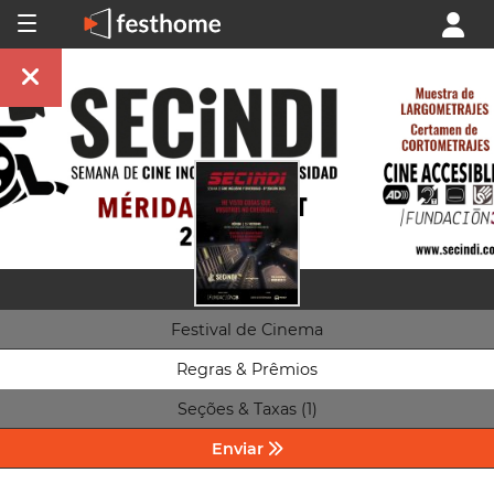
Festival de Cinema
Regras & Prêmios
Seções & Taxas (1)
Enviar