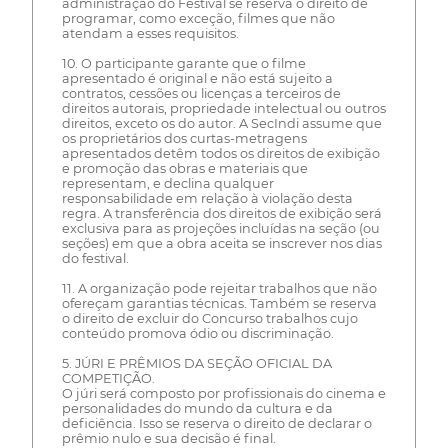
administração do Festival se reserva o direito de
programar, como exceção, filmes que não
atendam a esses requisitos.
10. O participante garante que o filme
apresentado é original e não está sujeito a
contratos, cessões ou licenças a terceiros de
direitos autorais, propriedade intelectual ou outros
direitos, exceto os do autor. A SecIndi assume que
os proprietários dos curtas-metragens
apresentados detêm todos os direitos de exibição
e promoção das obras e materiais que
representam, e declina qualquer
responsabilidade em relação à violação desta
regra. A transferência dos direitos de exibição será
exclusiva para as projeções incluídas na seção (ou
seções) em que a obra aceita se inscrever nos dias
do festival.
11. A organização pode rejeitar trabalhos que não
ofereçam garantias técnicas. Também se reserva
o direito de excluir do Concurso trabalhos cujo
conteúdo promova ódio ou discriminação.
5. JÚRI E PRÊMIOS DA SEÇÃO OFICIAL DA
COMPETIÇÃO.
O júri será composto por profissionais do cinema e
personalidades do mundo da cultura e da
deficiência. Isso se reserva o direito de declarar o
prêmio nulo e sua decisão é final.