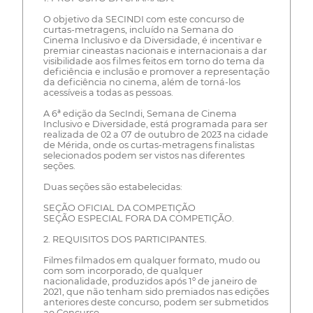
O objetivo da SECINDI com este concurso de
curtas-metragens, incluído na Semana do
Cinema Inclusivo e da Diversidade, é incentivar e
premiar cineastas nacionais e internacionais a dar
visibilidade aos filmes feitos em torno do tema da
deficiência e inclusão e promover a representação
da deficiência no cinema, além de torná-los
acessíveis a todas as pessoas.
A 6ª edição da SecIndi, Semana de Cinema
Inclusivo e Diversidade, está programada para ser
realizada de 02 a 07 de outubro de 2023 na cidade
de Mérida, onde os curtas-metragens finalistas
selecionados podem ser vistos nas diferentes
seções.
Duas seções são estabelecidas:
SEÇÃO OFICIAL DA COMPETIÇÃO
SEÇÃO ESPECIAL FORA DA COMPETIÇÃO.
2. REQUISITOS DOS PARTICIPANTES.
Filmes filmados em qualquer formato, mudo ou
com som incorporado, de qualquer
nacionalidade, produzidos após 1º de janeiro de
2021, que não tenham sido premiados nas edições
anteriores deste concurso, podem ser submetidos
ao Concurso.