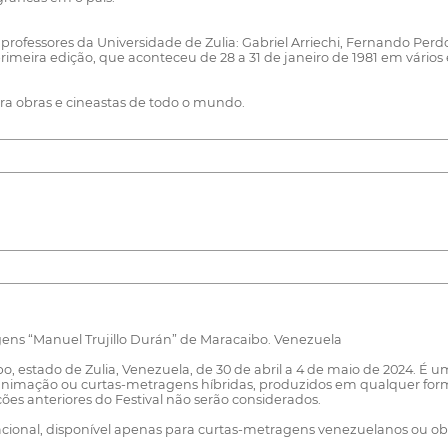
ofessores da Universidade de Zulia: Gabriel Arriechi, Fernando Perdo
rimeira edição, que aconteceu de 28 a 31 de janeiro de 1981 em vários
para obras e cineastas de todo o mundo.
gens “Manuel Trujillo Durán” de Maracaibo. Venezuela
bo, estado de Zulia, Venezuela, de 30 de abril a 4 de maio de 2024. É
 animação ou curtas-metragens híbridas, produzidos em qualquer fo
ões anteriores do Festival não serão considerados.
 Nacional, disponível apenas para curtas-metragens venezuelanos ou 