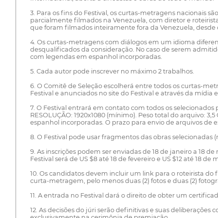
3. Para os fins do Festival, os curtas-metragens nacionais 
parcialmente filmados na Venezuela, com diretor e roteirist
que foram filmados inteiramente fora da Venezuela, desde q
4. Os curtas-metragens com diálogos em um idioma diferent
desqualificados da consideração. No caso de serem admiti
com legendas em espanhol incorporadas.
5. Cada autor pode inscrever no máximo 2 trabalhos.
6. O Comitê de Seleção escolherá entre todos os curtas-me
Festival e anunciados no site do Festival e através da mídia e 
7. O Festival entrará em contato com todos os selecionados 
RESOLUÇÃO: 1920x1080 (mínimo). Peso total do arquivo: 3,5
espanhol incorporadas. O prazo para envio de arquivos de exi
8. O Festival pode usar fragmentos das obras selecionadas 
9. As inscrições podem ser enviadas de 18 de janeiro a 18 d
Festival será de US $8 até 18 de fevereiro e US $12 até 18 d
10. Os candidatos devem incluir um link para o roteirista do 
curta-metragem, pelo menos duas (2) fotos e duas (2) fotogra
11. A entrada no Festival dará o direito de obter um certifica
12. As decisões do júri serão definitivas e suas deliberações
exclusivamente na cerimônia de premiação.