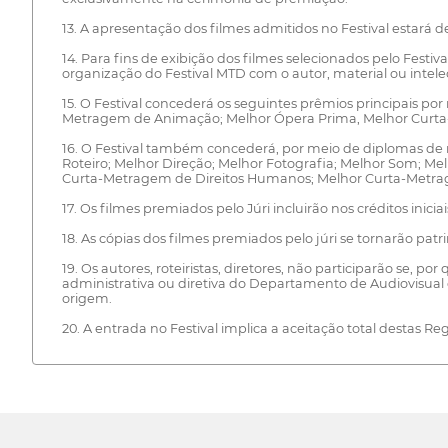
13. A apresentação dos filmes admitidos no Festival estará 
14. Para fins de exibição dos filmes selecionados pelo Festi
organização do Festival MTD com o autor, material ou intel
15. O Festival concederá os seguintes prêmios principais 
Metragem de Animação; Melhor Ópera Prima, Melhor Curta
16. O Festival também concederá, por meio de diplomas de
Roteiro; Melhor Direção; Melhor Fotografia; Melhor Som; Mel
Curta-Metragem de Direitos Humanos; Melhor Curta-Metra
17. Os filmes premiados pelo Júri incluirão nos créditos inici
18. As cópias dos filmes premiados pelo júri se tornarão patr
19. Os autores, roteiristas, diretores, não participarão se
administrativa ou diretiva do Departamento de Audiovisual d
origem.
20. A entrada no Festival implica a aceitação total destas Reg