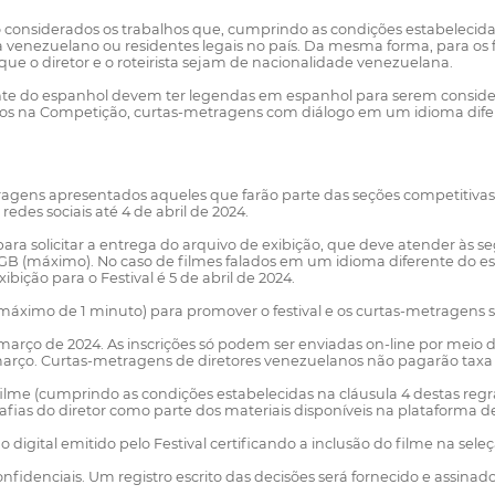
são considerados os trabalhos que, cumprindo as condições estabelecid
a venezuelano ou residentes legais no país. Da mesma forma, para os f
ue o diretor e o roteirista sejam de nacionalidade venezuelana.
e do espanhol devem ter legendas em espanhol para serem considerad
dos na Competição, curtas-metragens com diálogo em um idioma dife
tragens apresentados aqueles que farão parte das seções competitivas
redes sociais até 4 de abril de 2024.
para solicitar a entrega do arquivo de exibição, que deve atender às 
 GB (máximo). No caso de filmes falados em um idioma diferente do es
bição para o Festival é 5 de abril de 2024.
(máximo de 1 minuto) para promover o festival e os curtas-metragens 
e março de 2024. As inscrições só podem ser enviadas on-line por mei
e março. Curtas-metragens de diretores venezuelanos não pagarão taxa 
filme (cumprindo as condições estabelecidas na cláusula 4 destas regras
fias do diretor como parte dos materiais disponíveis na plataforma de
do digital emitido pelo Festival certificando a inclusão do filme na sele
 confidenciais. Um registro escrito das decisões será fornecido e assin