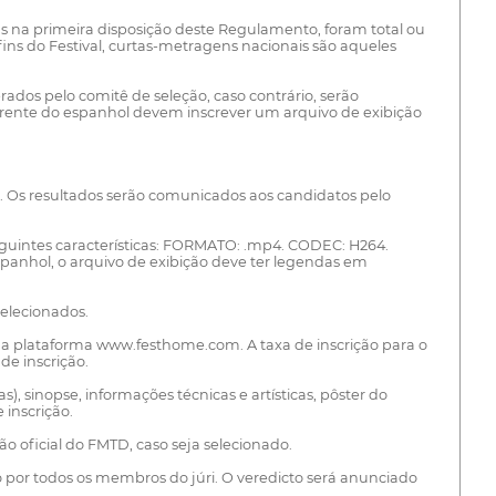
as na primeira disposição deste Regulamento, foram total ou
ins do Festival, curtas-metragens nacionais são aqueles
os pelo comitê de seleção, caso contrário, serão
rente do espanhol devem inscrever um arquivo de exibição
. Os resultados serão comunicados aos candidatos pelo
seguintes características: FORMATO: .mp4. CODEC: H264.
panhol, o arquivo de exibição deve ter legendas em
selecionados.
o da plataforma www.festhome.com. A taxa de inscrição para o
de inscrição.
), sinopse, informações técnicas e artísticas, pôster do
 inscrição.
ção oficial do FMTD, caso seja selecionado.
ado por todos os membros do júri. O veredicto será anunciado