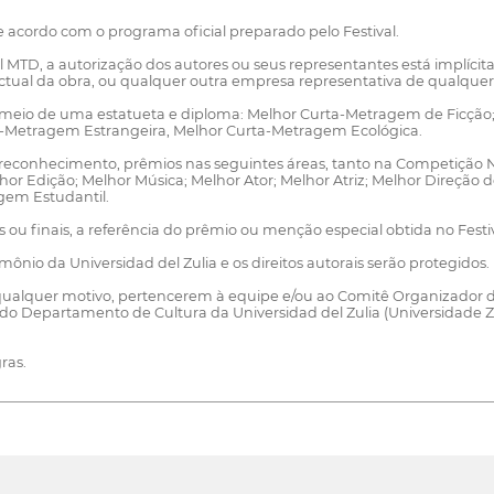
de acordo com o programa oficial preparado pelo Festival.
val MTD, a autorização dos autores ou seus representantes está implíc
ectual da obra, ou qualquer outra empresa representativa de qualquer 
por meio de uma estatueta e diploma: Melhor Curta-Metragem de Ficç
-Metragem Estrangeira, Melhor Curta-Metragem Ecológica.
 reconhecimento, prêmios nas seguintes áreas, tanto na Competição 
hor Edição; Melhor Música; Melhor Ator; Melhor Atriz; Melhor Direção d
gem Estudantil.
ais ou finais, a referência do prêmio ou menção especial obtida no Festiv
imônio da Universidad del Zulia e os direitos autorais serão protegidos.
, por qualquer motivo, pertencerem à equipe e/ou ao Comitê Organizador
o Departamento de Cultura da Universidad del Zulia (Universidade Zul
ras.