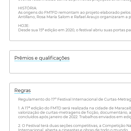
HISTÓRIA:
As origens do FMTFD remontam ao projeto elaborado pelos pr
Antillano, Rosa María Salom e Rafael Araujo organizaram a p
HOJE:
Desde sua 15ª edição em 2020, o festival abriu suas portas 
Prêmios e qualificações
Regras
Regulamento do 17º Festival Internacional de Curtas-Metra
1. A 17ª edição do FMTD será realizada na cidade de Maracai
valorização de curtas-metragens de ficção, documentário,
concluídos após janeiro de 2022. Trabalhos enviados em ediç
2. O Festival terá duas seções competitivas, a Competição
Internacional, aberta a cineastas e obras de todo o mundo.