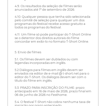
4.9. Os resultados da seleção de filmes serão
anunciados até 1º de setembro de 2026.
4.10. Qualquer pessoa que tenha sido selecionada
pelo comitê de seleção para qualquer um dos
programas do festival recebe acesso gratuito a
todos os programas do festival.
4.11. Um filme só pode participar do T-Short Online
se o detentor dos direitos autorais do filme
concordar em exibi-lo no formato T-Short Online.
5. Envio de filmes
5.1. Os filmes devem ser dublados ou com
legendas incorporadas em inglês.
5.2 Diálogos para filmes em inglês devem ser
enviados via editor de e-mail @ t-short.net para o
editor do T-Short. Os diálogos devem ser com o
título do filme em inglês.
5.3. PRAZO PARA INSCRIÇÃO DO FILME: prazo
antecipado em 16 de maio de 2026, prazo final em
06 de junho de 2026 no Festhome.
5.4. O festival T-Short não cobra nenhuma taxa de
inscrição por prazo antecipado.