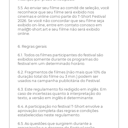
5.5. Ao enviar seu filme ao comitê de seleção, você
reconhece que seu filme será exibido nos
cinemas e online como parte do T-Short Festival
2026. Se você não concordar que seu filme seja
exibido on-line, entre em contato conosco em
mail@t-short.art e seu filme não será exibido
online.
6. Regras gerais
6.1. Todos os filmes participantes do festival são
exibidos somente durante os programas do
festival em um determinado horário.
6.2. Fragmentos de filmes (não mais que 10% da
duração total do filme ou 3 min.) podem ser
usados na campanha publicitária do Festival.
6.3. Este regulamento foi redigido em inglês. Em
caso de incertezas quanto à interpretação do
texto, a versão em inglês é determinante.
6.4. A participação no festival T-Short envolve a
aprovação completa das regras e condições
estabelecidas neste regulamento.
6.5. As questões que surgirem durante a
organização e o decorrer do Festival serão