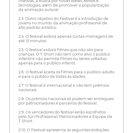
criativas, a busca por novas ideias, estilos e
tecnologias, além de promover a popularização
da animação autoral.
2.3. Outro objetivo do Festival é a introdução de
jovens no mundo da animação profissional de
alto padrão artístico.
2.4. O festival exibirá apenas curtas-metragens de
até 15 minutos.
2.5. O festival exibirá filmes que não são para
crianças. O T-Short não tem como alvo o público
infantil e não permite filmes ou séries voltados
apenas para o público infantil.
2.6. O festival aceita os filmes para o público adulto
e para o público de todas as idades.
2.7. O festival é internacional e não tem prêmios
nacionais.
2.8. Os prêmios nacionais só podem ser entregues
por patrocinadores e parceiros do festival.
2.9. Os vencedores do festival serão escolhidos
pelo Júri Profissional, Patrocinadores e Equipe da
T-Short.
2.10. O Festival apresenta as seguintes exibições