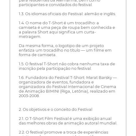
para residentes da Alemanha, bem como
participantes e convidados do festival.
1.3. Os idiomas oficiais do Festival: alemão e inglês.
1.4. O nome do T-Short é um trocadilho: a
camiseta é uma peça de roupa bem conhecida e
a palavra Short aqui significa um curta-
metragem.
Da mesma forma, o logotipo de um projeto
enfatiza um trocadilho no título — um filme em
forma de camiseta.
1.5. O festival T-Short não cobra nenhuma taxa de
inscrição pela participação no festival.
1.6. Fundadora do Festival T-Short: Marat Barsky —
organizadora de eventos, fundadora e
organizadora do Festival Internacional de Cinema
de Animação BIMINI (Riga, Letônia), realizado em
2003-2008.
2. Os objetivos e o conceito do Festival
2.1. O T-Short Film Festival é uma exibição anual
das melhores obras de animação autoral mundial.
2.2. O festival promove a troca de experiências