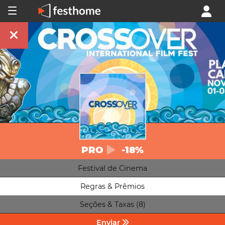
PRO
-18%
Festival de Cinema
Regras & Prêmios
Seções & Taxas (8)
Enviar