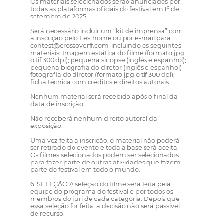
Os materiais selecionados serão anunciados por
todas as plataformas oficiais do festival em 1º de
setembro de 2025.
Será necessário incluir um “kit de imprensa” com
a inscrição pelo Festhome ou por e-mail para
contest@crossoverff.com, incluindo os seguintes
materiais: Imagem estática do filme (formato jpg
o tif 300 dpi); pequena sinopse (inglês e espanhol);
pequena biografia do diretor (inglês e espanhol);
fotografia do diretor (formato jpg o tif 300 dpi);
ficha técnica com créditos e direitos autorais.
Nenhum material será recebido após o final da
data de inscrição.
Não receberá nenhum direito autoral da
exposição.
Uma vez feita a inscrição, o material não poderá
ser retirado do evento e toda a base será aceita.
Os filmes selecionados podem ser selecionados
para fazer parte de outras atividades que fazem
parte do festival em todo o mundo.
6. SELEÇÃO A seleção do filme será feita pela
equipe do programa do festival e por todos os
membros do júri de cada categoria. Depois que
essa seleção for feita, a decisão não será passível
de recurso.