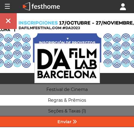
Festival de Cinema
Regras & Prêmios
Seções & Taxas (1)
Enviar