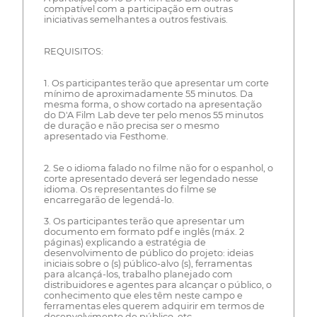
compatível com a participação em outras
iniciativas semelhantes a outros festivais.
REQUISITOS:
1. Os participantes terão que apresentar um corte
mínimo de aproximadamente 55 minutos. Da
mesma forma, o show cortado na apresentação
do D'A Film Lab deve ter pelo menos 55 minutos
de duração e não precisa ser o mesmo
apresentado via Festhome.
2. Se o idioma falado no filme não for o espanhol, o
corte apresentado deverá ser legendado nesse
idioma. Os representantes do filme se
encarregarão de legendá-lo.
3. Os participantes terão que apresentar um
documento em formato pdf e inglês (máx. 2
páginas) explicando a estratégia de
desenvolvimento de público do projeto: ideias
iniciais sobre o (s) público-alvo (s), ferramentas
para alcançá-los, trabalho planejado com
distribuidores e agentes para alcançar o público, o
conhecimento que eles têm neste campo e
ferramentas eles querem adquirir em termos de
desenvolvimento de público, etc.