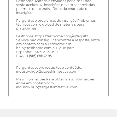
Festhome. Materiais enviados por e-mail não
serão aceitos. As inscrições devem ser enviadas
por meio dos canais oficiais da chamada de
inscrições.
Perguntas e problemas de inscrição Problemas
técnicos com o upload de materiais para
plataformas:
Festhome: https://festhome.com/es/faqs#2
Se você não conseguir encontrar a resposta, entre
em contato com a Festhome em
help@festhome.com ou ligue para:
Espanha: +34 683 158 619
EUA: +1 (516) 85842 85
Perguntas sobre requisitos e conteúdo:
industry.hub@sitgesfilmfestival.com
Mais informações Para obter mais informações,
entre em contato com
industry.hub@sitgesfilmfestival.com