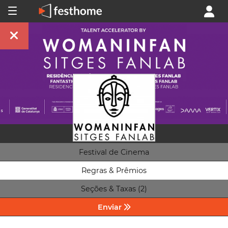
Festival de Cinema
Regras & Prêmios
Seções & Taxas (2)
Enviar