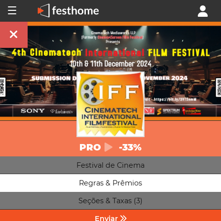
PRO
-33%
Festival de Cinema
Regras & Prêmios
Seções & Taxas (3)
Enviar