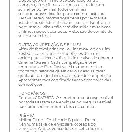
Depois que um filme é selecionado para a
competição de filmes, o cineasta é notificado
somente por e-mail. Todos os filmes
selecionados/indicados para a competição ou
Festival serão informados apenas por e-mails e
listados no site/identificadores sociais. Nenhuma
pergunta ou discussão será discutida em relação
a filmes não selecionados. A decisão do comitê de
seleção será final.
OUTRA COMPETIÇÃO DE FILMES
Além do festival principal, o Cinema4Screen Film
Festival realiza várias competições de filmes
online para seleções oficiais do Festival de Cinema
Cinema4Screen. Cada competição é pré-
anunciada. A Film Festival Management tem
todos os direitos de qualificar ou desqualificar
qualquer um dos filmes da seção de competição.
Apresentaremos certificados aos vencedores das
competições.
HONORÁRIOS
Entrada GRATUITA. O remetente será responsável
por todas as taxas de envio (se houver). O Festival
não fornecerá nenhuma taxa de correio.
PRÊMIO
Melhor Filme - Certificado Digital e Troféu.
Nenhuma taxa de envio será cobrada do
vencedor. Outros vencedores receberão um