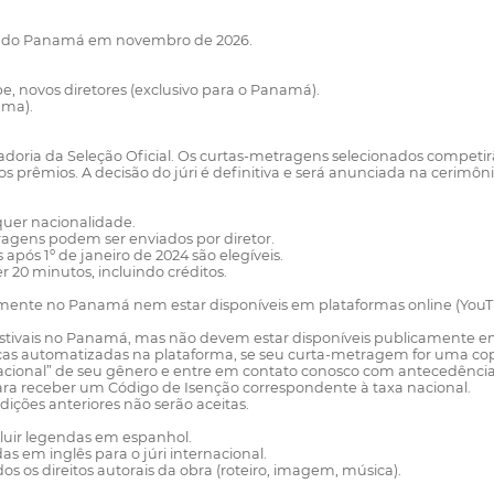
ade do Panamá em novembro de 2026.
e, novos diretores (exclusivo para o Panamá).
ema).
adoria da Seleção Oficial. Os curtas-metragens selecionados competirã
os prêmios. A decisão do júri é definitiva e será anunciada na cerim
lquer nacionalidade.
ragens podem ser enviados por diretor.
pós 1º de janeiro de 2024 são elegíveis.
20 minutos, incluindo créditos.
camente no Panamá nem estar disponíveis em plataformas online (YouT
estivais no Panamá, mas não devem estar disponíveis publicamente em
cas automatizadas na plataforma, se seu curta-metragem for uma copr
rnacional” de seu gênero e entre em contato conosco com antecedên
ra receber um Código de Isenção correspondente à taxa nacional.
dições anteriores não serão aceitas.
cluir legendas em espanhol.
 em inglês para o júri internacional.
os os direitos autorais da obra (roteiro, imagem, música).