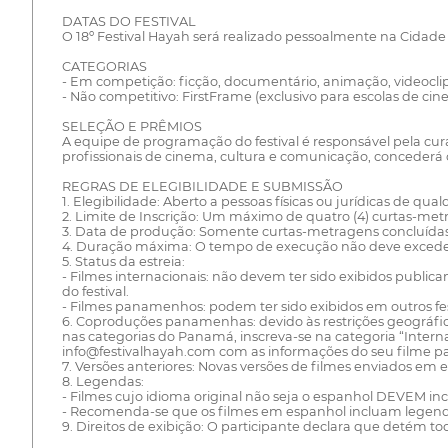
DATAS DO FESTIVAL
O 18º Festival Hayah será realizado pessoalmente na Cid
CATEGORIAS
- Em competição: ficção, documentário, animação, videoclip
- Não competitivo: FirstFrame (exclusivo para escolas de cin
SELEÇÃO E PRÊMIOS
A equipe de programação do festival é responsável pela cur
profissionais de cinema, cultura e comunicação, concederá 
REGRAS DE ELEGIBILIDADE E SUBMISSÃO
1. Elegibilidade: Aberto a pessoas físicas ou jurídicas de qua
2. Limite de Inscrição: Um máximo de quatro (4) curtas-met
3. Data de produção: Somente curtas-metragens concluídas a
4. Duração máxima: O tempo de execução não deve exceder 
5. Status da estreia:
- Filmes internacionais: não devem ter sido exibidos publi
do festival.
- Filmes panamenhos: podem ter sido exibidos em outros f
6. Coproduções panamenhas: devido às restrições geográfi
nas categorias do Panamá, inscreva-se na categoria “Inte
info@festivalhayah.com com as informações do seu filme pa
7. Versões anteriores: Novas versões de filmes enviados em e
8. Legendas:
- Filmes cujo idioma original não seja o espanhol DEVEM in
- Recomenda-se que os filmes em espanhol incluam legendas
9. Direitos de exibição: O participante declara que detém tod