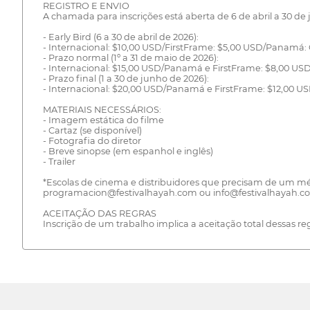
REGISTRO E ENVIO
A chamada para inscrições está aberta de 6 de abril a 30 de
- Early Bird (6 a 30 de abril de 2026):
- Internacional: $10,00 USD/FirstFrame: $5,00 USD/Panamá: 
- Prazo normal (1º a 31 de maio de 2026):
- Internacional: $15,00 USD/Panamá e FirstFrame: $8,00 US
- Prazo final (1 a 30 de junho de 2026):
- Internacional: $20,00 USD/Panamá e FirstFrame: $12,00 U
MATERIAIS NECESSÁRIOS:
- Imagem estática do filme
- Cartaz (se disponível)
- Fotografia do diretor
- Breve sinopse (em espanhol e inglês)
- Trailer
*Escolas de cinema e distribuidores que precisam de um mé
programacion@festivalhayah.com ou info@festivalhayah.c
ACEITAÇÃO DAS REGRAS
Inscrição de um trabalho implica a aceitação total dessas r