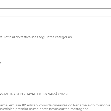
u oficial do festival nas seguintes categorias:
á)
RTAS-METRAGENS HAYAH DO PANAMÁ (2026)
namá, em sua 18ª edição, convida cineastas do Panamá e do mundo a p
 exibir e premiar os melhores novos curtas-metragens.