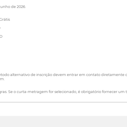
 junho de 2026.
Grátis
D
SD
todo alternativo de inscrição devem entrar em contato diretamente c
om.
egras. Se o curta-metragem for selecionado, é obrigatório fornecer um