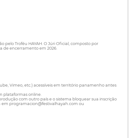
o pelo Troféu HAYAH. O Júri Oficial, composto por
ônia de encerramento em 2026.
ube, Vimeo, etc.) acessíveis em território panamenho antes
 plataformas online.
odução com outro país e o sistema bloquear sua inscrição
cia em programacion@festivalhayah.com ou