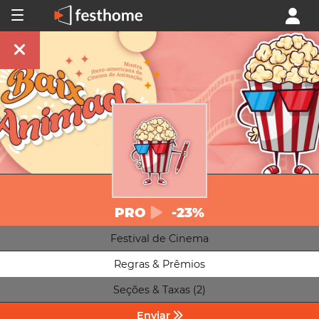
PRO
-23%
Festival de Cinema
Regras & Prêmios
Seções & Taxas (2)
Enviar