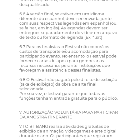
desqualificado.
6.6 A versão final, se estiver em um idioma
diferente do espanhol, deve ser enviada junto
com suas respectivas legendas em espanhol (ou,
se falhar, em inglês). As legendas devem ser
entregues separadamente do vídeo: em arquivo
de texto ou formato de legenda (Ex: * .srt)
6.7 Para os finalistas, o Festival não cobrirá os
custos de transporte e/ou acomodação para
participar do evento. No entanto, o Festival pode
fornecer cartas de apoio para gerenciar os
recursos necessários perante instituições que
favoreçam a assistência desses finalistas.
6.8 O Festival não pagará pelo direito de exibição
(taxa de exibição) da obra de arte final
selecionada.
Por sua vez, o festival garante que todas as
funções tenham entrada gratuita para o público.
7. AUTORIZAÇÃO VOLUNTÁRIA PARA PARTICIPAR
DA AMOSTRA ITINERANTE
7.1 O BITBANG realiza atividades gratuitas de
exibição de animação, videogames e arte digital
durante o ano. Os participantes que registram