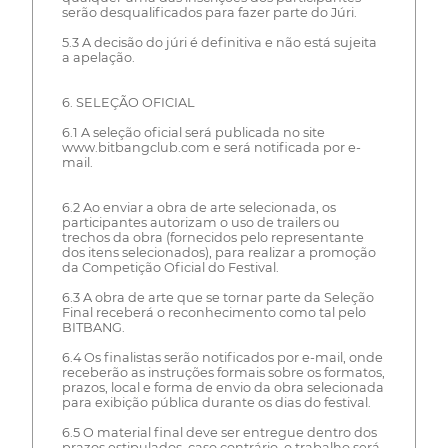
serão desqualificados para fazer parte do Júri.
5.3 A decisão do júri é definitiva e não está sujeita
a apelação.
6. SELEÇÃO OFICIAL
6.1 A seleção oficial será publicada no site
www.bitbangclub.com e será notificada por e-
mail.
6.2 Ao enviar a obra de arte selecionada, os
participantes autorizam o uso de trailers ou
trechos da obra (fornecidos pelo representante
dos itens selecionados), para realizar a promoção
da Competição Oficial do Festival.
6.3 A obra de arte que se tornar parte da Seleção
Final receberá o reconhecimento como tal pelo
BITBANG.
6.4 Os finalistas serão notificados por e-mail, onde
receberão as instruções formais sobre os formatos,
prazos, local e forma de envio da obra selecionada
para exibição pública durante os dias do festival.
6.5 O material final deve ser entregue dentro dos
prazos estipulados, caso contrário, o trabalho será