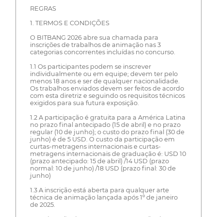
REGRAS
1. TERMOS E CONDIÇÕES
O BITBANG 2026 abre sua chamada para
inscrições de trabalhos de animação nas 3
categorias concorrentes incluídas no concurso.
1.1 Os participantes podem se inscrever
individualmente ou em equipe; devem ter pelo
menos 18 anos e ser de qualquer nacionalidade.
Os trabalhos enviados devem ser feitos de acordo
com esta diretriz e seguindo os requisitos técnicos
exigidos para sua futura exposição.
1.2 A participação é gratuita para a América Latina
no prazo final antecipado (15 de abril) e no prazo
regular (10 de junho); o custo do prazo final (30 de
junho) é de 5 USD. O custo da participação em
curtas-metragens internacionais e curtas-
metragens internacionais de graduação é: USD 10
(prazo antecipado: 15 de abril) /14 USD (prazo
normal: 10 de junho) /18 USD (prazo final: 30 de
junho)
1.3 A inscrição está aberta para qualquer arte
técnica de animação lançada após 1º de janeiro
de 2025.