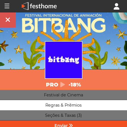
PRO
-18%
Festival de Cinema
Regras & Prêmios
Seções & Taxas (3)
Enviar