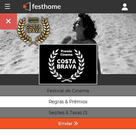
Festival de Cinema
Regras & Prêmios
Seções & Taxas (1)
Enviar