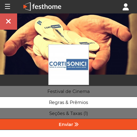
Festival de Cinema
Regras & Prêmios
Seções & Taxas (1)
Enviar