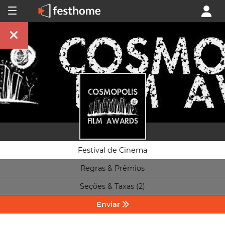
Festival de Cinema
Regras & Prêmios
Seções & Taxas (2)
Enviar