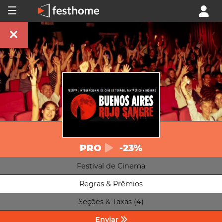
PRO
-23%
Festival de Cinema
Regras & Prêmios
Seções & Taxas (4)
Enviar