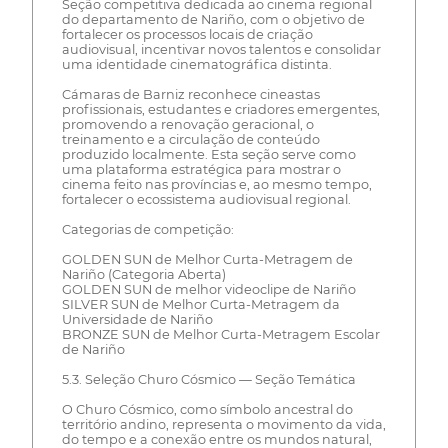
Seção competitiva dedicada ao cinema regional
do departamento de Nariño, com o objetivo de
fortalecer os processos locais de criação
audiovisual, incentivar novos talentos e consolidar
uma identidade cinematográfica distinta.
Cámaras de Barniz reconhece cineastas
profissionais, estudantes e criadores emergentes,
promovendo a renovação geracional, o
treinamento e a circulação de conteúdo
produzido localmente. Esta seção serve como
uma plataforma estratégica para mostrar o
cinema feito nas províncias e, ao mesmo tempo,
fortalecer o ecossistema audiovisual regional.
Categorias de competição:
GOLDEN SUN de Melhor Curta-Metragem de
Nariño (Categoria Aberta)
GOLDEN SUN de melhor videoclipe de Nariño
SILVER SUN de Melhor Curta-Metragem da
Universidade de Nariño
BRONZE SUN de Melhor Curta-Metragem Escolar
de Nariño
5.3. Seleção Churo Cósmico — Seção Temática
O Churo Cósmico, como símbolo ancestral do
território andino, representa o movimento da vida,
do tempo e a conexão entre os mundos natural,