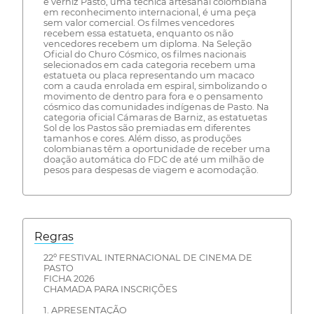
e verniz Pasto, uma técnica artesanal colombiana
em reconhecimento internacional, é uma peça
sem valor comercial. Os filmes vencedores
recebem essa estatueta, enquanto os não
vencedores recebem um diploma. Na Seleção
Oficial do Churo Cósmico, os filmes nacionais
selecionados em cada categoria recebem uma
estatueta ou placa representando um macaco
com a cauda enrolada em espiral, simbolizando o
movimento de dentro para fora e o pensamento
cósmico das comunidades indígenas de Pasto. Na
categoria oficial Cámaras de Barniz, as estatuetas
Sol de los Pastos são premiadas em diferentes
tamanhos e cores. Além disso, as produções
colombianas têm a oportunidade de receber uma
doação automática do FDC de até um milhão de
pesos para despesas de viagem e acomodação.
Regras
22º FESTIVAL INTERNACIONAL DE CINEMA DE
PASTO
FICHA 2026
CHAMADA PARA INSCRIÇÕES
1. APRESENTAÇÃO