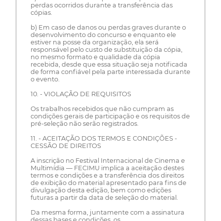
perdas ocorridos durante a transferência das
cópias.
b) Em caso de danos ou perdas graves durante o
desenvolvimento do concurso e enquanto ele
estiver na posse da organização, ela será
responsável pelo custo de substituição da cópia,
no mesmo formato e qualidade da cópia
recebida, desde que essa situação seja notificada
de forma confiável pela parte interessada durante
o evento.
10. - VIOLAÇÃO DE REQUISITOS
Os trabalhos recebidos que não cumpram as
condições gerais de participação e os requisitos de
pré-seleção não serão registrados.
11. - ACEITAÇÃO DOS TERMOS E CONDIÇÕES -
CESSÃO DE DIREITOS
A inscrição no Festival Internacional de Cinema e
Multimídia — FECIMU implica a aceitação destes
termos e condições e a transferência dos direitos
de exibição do material apresentado para fins de
divulgação desta edição, bem como edições
futuras a partir da data de seleção do material.
Da mesma forma, juntamente com a assinatura
dessas bases e condições, os