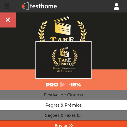
PRO
-18%
Festival de Cinema
Regras & Prêmios
Seções & Taxas (5)
Enviar