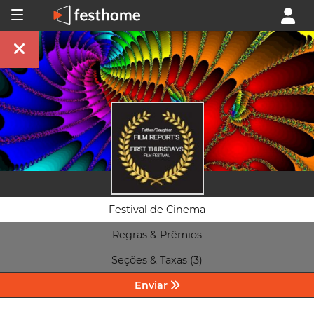
Festival de Cinema
Regras & Prêmios
Seções & Taxas (3)
Enviar