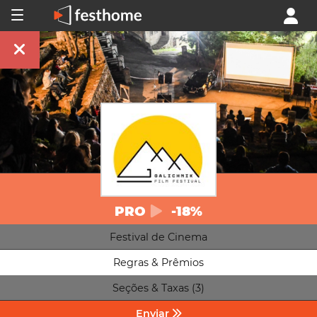
PRO
-18%
Festival de Cinema
Regras & Prêmios
Seções & Taxas (3)
Enviar