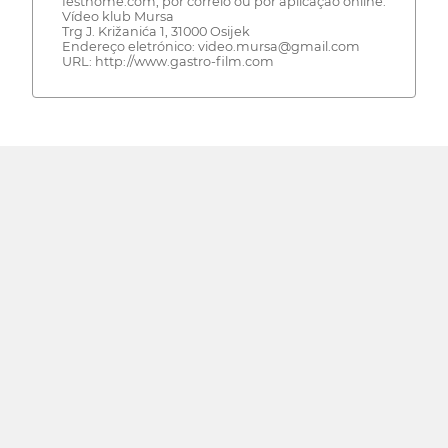
festhome.com, por correio ou por aplicação online.
Vídeo klub Mursa
Trg J. Križanića 1, 31000 Osijek
Endereço eletrónico: video.mursa@gmail.com
URL: http://www.gastro-film.com