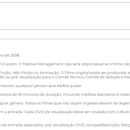
ro de 2008.
é aceito. O Festival Management não será responsável se o filme nã
 Ficção, Não Ficção ou Animação. O filme original pode ser produzid
 ou pré-visualização para o Comitê Técnico, Comitê de Seleção e Pain
filmes em qualquer gênero que ele/ela quiser
enos de 30 minutos de duração, incluindo créditos dianteiros e tras
er gênero. Todos os filmes que não sejam ingleses devem ter legend
m a entrada. Cada DVD de visualização deve ser rotulado com o títul
de entrada separados, pré-visualização DVD, sinopse/descrição, fotogra