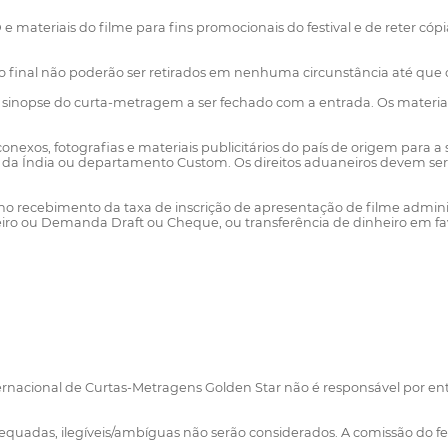
D e materiais do filme para fins promocionais do festival e de reter c
ão final não poderão ser retirados em nenhuma circunstância até que o 
) e uma sinopse do curta-metragem a ser fechado com a entrada. Os mate
exos, fotografias e materiais publicitários do país de origem para a 
 da Índia ou departamento Custom. Os direitos aduaneiros devem ser
o recebimento da taxa de inscrição de apresentação de filme administ
nheiro ou Demanda Draft ou Cheque, ou transferência de dinheiro em fa
nternacional de Curtas-Metragens Golden Star não é responsável por en
equadas, ilegíveis/ambíguas não serão considerados. A comissão do fest