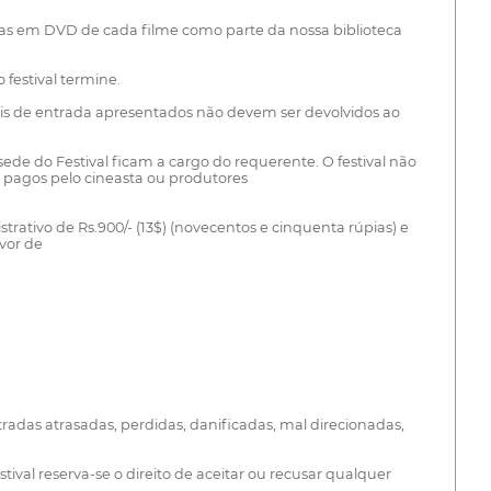
ópias em DVD de cada filme como parte da nossa biblioteca
festival termine.
riais de entrada apresentados não devem ser devolvidos ao
sede do Festival ficam a cargo do requerente. O festival não
 pagos pelo cineasta ou produtores
rativo de Rs.900/- (13$) (novecentos e cinquenta rúpias) e
vor de
tradas atrasadas, perdidas, danificadas, mal direcionadas,
ival reserva-se o direito de aceitar ou recusar qualquer