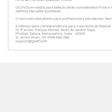
Os DVDs enviados para seleção serão considerados finais e
defeitos físicos/de qualidade.
O concurso está aberto para profissionais e estudantes. N
Endereço para correspondência para o escritório do festival:
15, 3º andar, Parque Monita, Perto do Jardim Sajai,
Phaltan, Satara, Maharashtra, Índia - 415001
Sr. Aman Khan: +91-9168-666-066
support@gsisff.com