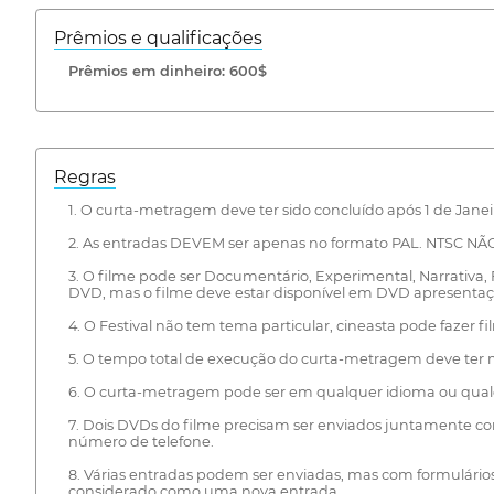
Prêmios e qualificações
Prêmios em dinheiro: 600$
Regras
1. O curta-metragem deve ter sido concluído após 1 de Janei
2. As entradas DEVEM ser apenas no formato PAL. NTSC NÃO 
3. O filme pode ser Documentário, Experimental, Narrativa,
DVD, mas o filme deve estar disponível em DVD apresentação
4. O Festival não tem tema particular, cineasta pode fazer 
5. O tempo total de execução do curta-metragem deve ter m
6. O curta-metragem pode ser em qualquer idioma ou qualqu
7. Dois DVDs do filme precisam ser enviados juntamente co
número de telefone.
8. Várias entradas podem ser enviadas, mas com formulários 
considerado como uma nova entrada.