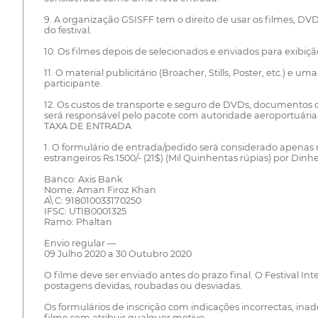
9. A organização GSISFF tem o direito de usar os filmes, DV
do festival.
10. Os filmes depois de selecionados e enviados para exibiç
11. O material publicitário (Broacher, Stills, Poster, etc.
participante.
12. Os custos de transporte e seguro de DVDs, documentos con
será responsável pelo pacote com autoridade aeroportuária
TAXA DE ENTRADA
1. O formulário de entrada/pedido será considerado apenas n
estrangeiros Rs.1500/- (21$) (Mil Quinhentas rúpias) por Di
Banco: Axis Bank
Nome: Aman Firoz Khan
A\ C: 918010033170250
IFSC: UTIB0001325
Ramo: Phaltan
Envio regular —
09 Julho 2020 a 30 Outubro 2020
O filme deve ser enviado antes do prazo final. O Festival I
postagens devidas, roubadas ou desviadas.
Os formulários de inscrição com indicações incorrectas, inad
filme sem atribuir qualquer motivo.