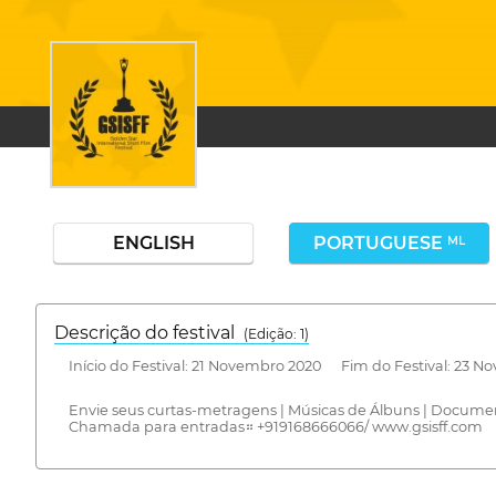
ENGLISH
PORTUGUESE
ML
Descrição do festival
(Edição: 1)
Início do Festival: 21 Novembro 2020 Fim do Festival: 23 
Envie seus curtas-metragens | Músicas de Álbuns | Documentr
Chamada para entradas። +919168666066/ www.gsisff.com