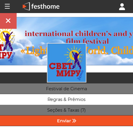
Festival de Cinema
Regras & Prêmios
Seções & Taxas (7)
Enviar