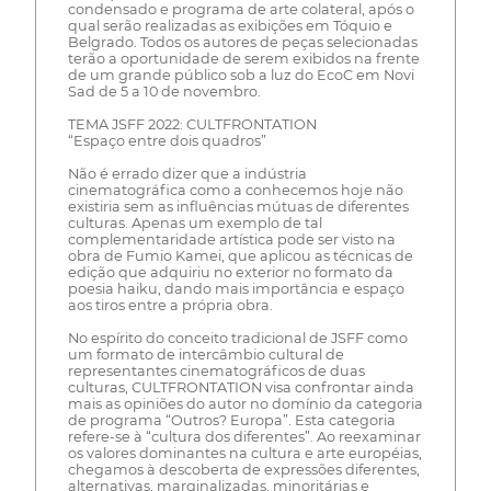
condensado e programa de arte colateral, após o
qual serão realizadas as exibições em Tóquio e
Belgrado. Todos os autores de peças selecionadas
terão a oportunidade de serem exibidos na frente
de um grande público sob a luz do EcoC em Novi
Sad de 5 a 10 de novembro.
TEMA JSFF 2022: CULTFRONTATION
“Espaço entre dois quadros”
Não é errado dizer que a indústria
cinematográfica como a conhecemos hoje não
existiria sem as influências mútuas de diferentes
culturas. Apenas um exemplo de tal
complementaridade artística pode ser visto na
obra de Fumio Kamei, que aplicou as técnicas de
edição que adquiriu no exterior no formato da
poesia haiku, dando mais importância e espaço
aos tiros entre a própria obra.
No espírito do conceito tradicional de JSFF como
um formato de intercâmbio cultural de
representantes cinematográficos de duas
culturas, CULTFRONTATION visa confrontar ainda
mais as opiniões do autor no domínio da categoria
de programa “Outros? Europa”. Esta categoria
refere-se à “cultura dos diferentes”. Ao reexaminar
os valores dominantes na cultura e arte européias,
chegamos à descoberta de expressões diferentes,
alternativas, marginalizadas, minoritárias e