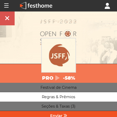
PRO
-58%
Festival de Cinema
Regras & Prêmios
Seções & Taxas (3)
Enviar