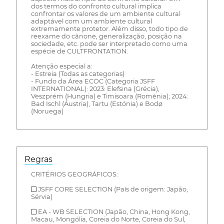
dos termos do confronto cultural implica
confrontar os valores de um ambiente cultural
adaptável com um ambiente cultural
extremamente protetor. Além disso, todo tipo de
reexame do cânone, generalização, posição na
sociedade, etc. pode ser interpretado como uma
espécie de CULTFRONTATION.
Atenção especial a:
- Estreia (Todas as categorias)
- Fundo da Área ECOC (Categoria JSFF
INTERNATIONAL): 2023: Elefsina (Grécia),
Veszprém (Hungria) e Timisoara (Roménia); 2024:
Bad Ischl (Áustria), Tartu (Estónia) e Bodø
(Noruega)
Regras
CRITÉRIOS GEOGRÁFICOS:
■ JSFF CORE SELECTION (País de origem: Japão,
Sérvia)
■ EA - WB SELECTION (Japão, China, Hong Kong,
Macau, Mongólia, Coreia do Norte, Coreia do Sul,