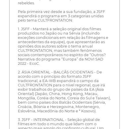
rebeldes.
Pela primeira vez desde a sua fundação, a JSFF
expandirá o programa em 3 categorias unidas
pelo tema CULTFRONTATION:
1. JSFF - Manterá a seleção original dos filmes
produzidos no Japão ou na Sérvia (incluindo
exceções condicionais em relação às filmagens e
antecedentes da equipe), que apresentarão as
opiniões dos autores sobre o tema anual
CULTFRONTATION, mas também fenômenos
sociais contemporâneos no espírito de “Outros?
Narrativa do programa “Europa” da NOVI SAD
2022 - EcoC.
2. ÁSIA ORIENTAL - BALCÃS OCIDENTAIS - De
acordo com o princípio do formato JSFF
tradicional, a EA-WB expandirá o campo da
CULTFRONTATION para o nível regional, que irá
exibir trabalhos do grupo de países da EA (Ásia
Oriental) (Japão, China, Hong Kong, Macau,
Mongólia, Coréia do Norte, Coreia do Sul e Taiwan),
bem como países dos Balcãs Ocidentais (Sérvia,
Croácia, Bósnia e Herzegovina, Montenegro,
Eslovênia, Macedônia do Norte e * Kosovo).
3. JSFF - INTERNATIONAL - Seleção global de
filmes em todo o mundo que lidam com o
aspecto mais amplo do confronto cultural. Um