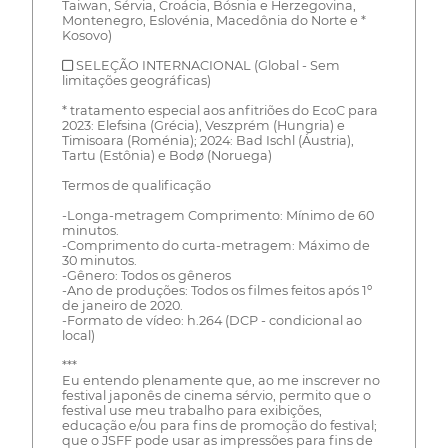
Taiwan, Sérvia, Croácia, Bósnia e Herzegovina,
Montenegro, Eslovénia, Macedônia do Norte e *
Kosovo)
■ SELEÇÃO INTERNACIONAL (Global - Sem
limitações geográficas)
* tratamento especial aos anfitriões do EcoC para
2023: Elefsina (Grécia), Veszprém (Hungria) e
Timisoara (Roménia); 2024: Bad Ischl (Áustria),
Tartu (Estônia) e Bodø (Noruega)
Termos de qualificação
-Longa-metragem Comprimento: Mínimo de 60
minutos.
-Comprimento do curta-metragem: Máximo de
30 minutos.
-Gênero: Todos os gêneros
-Ano de produções: Todos os filmes feitos após 1º
de janeiro de 2020.
-Formato de vídeo: h.264 (DCP - condicional ao
local)
***
Eu entendo plenamente que, ao me inscrever no
festival japonês de cinema sérvio, permito que o
festival use meu trabalho para exibições,
educação e/ou para fins de promoção do festival;
que o JSFF pode usar as impressões para fins de