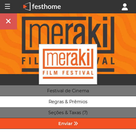
Festival de Cinema
Regras & Prêmios
Seções & Taxas (7)
Enviar