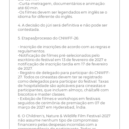
-Curta-metragem, documentários e animação:
até 60 min.
-Os filmes devem ser legendados em inglês se o
idioma for diferente do inglês.
4. A decisão do júri será definitiva e não pode ser
contestada.
5. Etapas/processo do CNWFF-26:
• Inscrição de inscrições de acordo com as regras e
regulamentos.
•Notificação de filmes pré-selecionados pelo
escritório do festival em 13 de fevereiro de 2027 e
notificação de inscrição tardia em 17 de fevereiro
de 2027.
• Registro de delegado para participar do CNWFF-
27. Todos os cineastas devem ter se registrado
como delegados para participar do festival. Taxas
de hospitalidade são aplicáveis para cineastas e
participantes, que incluem almoço, chá/café com
biscoitos e master classes.
• Exibição de filmes e workshops em festivais
seguidos de cerimônia de premiação em 07 de
março de 2027 em Hyderabad, Índia.
6. O Children's, Nature & Wildlife Film Festival-2027
não assume nenhum tipo de compromisso
financeiro pelas despesas incorridas com a
correspondência do participante. Todas as