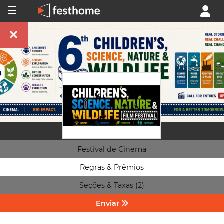
Festival de Cinema
Regras & Prêmios
Seções & Taxas (2)
Enviar