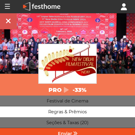
PRO
-33%
Festival de Cinema
Regras & Prêmios
Seções & Taxas (20)
Enviar