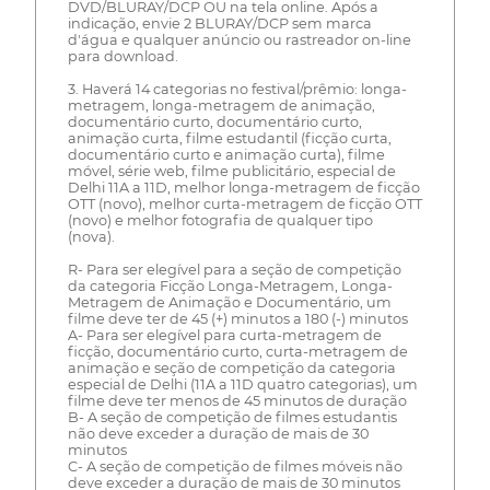
DVD/BLURAY/DCP OU na tela online. Após a
indicação, envie 2 BLURAY/DCP sem marca
d'água e qualquer anúncio ou rastreador on-line
para download.
3. Haverá 14 categorias no festival/prêmio: longa-
metragem, longa-metragem de animação,
documentário curto, documentário curto,
animação curta, filme estudantil (ficção curta,
documentário curto e animação curta), filme
móvel, série web, filme publicitário, especial de
Delhi 11A a 11D, melhor longa-metragem de ficção
OTT (novo), melhor curta-metragem de ficção OTT
(novo) e melhor fotografia de qualquer tipo
(nova).
R- Para ser elegível para a seção de competição
da categoria Ficção Longa-Metragem, Longa-
Metragem de Animação e Documentário, um
filme deve ter de 45 (+) minutos a 180 (-) minutos
A- Para ser elegível para curta-metragem de
ficção, documentário curto, curta-metragem de
animação e seção de competição da categoria
especial de Delhi (11A a 11D quatro categorias), um
filme deve ter menos de 45 minutos de duração
B- A seção de competição de filmes estudantis
não deve exceder a duração de mais de 30
minutos
C- A seção de competição de filmes móveis não
deve exceder a duração de mais de 30 minutos