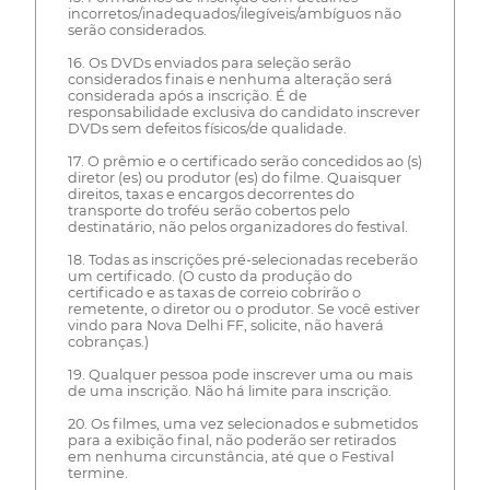
incorretos/inadequados/ilegíveis/ambíguos não
serão considerados.
16. Os DVDs enviados para seleção serão
considerados finais e nenhuma alteração será
considerada após a inscrição. É de
responsabilidade exclusiva do candidato inscrever
DVDs sem defeitos físicos/de qualidade.
17. O prêmio e o certificado serão concedidos ao (s)
diretor (es) ou produtor (es) do filme. Quaisquer
direitos, taxas e encargos decorrentes do
transporte do troféu serão cobertos pelo
destinatário, não pelos organizadores do festival.
18. Todas as inscrições pré-selecionadas receberão
um certificado. (O custo da produção do
certificado e as taxas de correio cobrirão o
remetente, o diretor ou o produtor. Se você estiver
vindo para Nova Delhi FF, solicite, não haverá
cobranças.)
19. Qualquer pessoa pode inscrever uma ou mais
de uma inscrição. Não há limite para inscrição.
20. Os filmes, uma vez selecionados e submetidos
para a exibição final, não poderão ser retirados
em nenhuma circunstância, até que o Festival
termine.