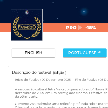
PRO
-18%
ENGLISH
PORTUGUESE
ML
Descrição do festival
(Edição: )
Início do Festival: 02 Dezembro 2025 Fim do Festival: 05 
A associação cultural Tetra Vision, organizadora do “Nuova R
dezembro de 2025, em um prestigiado cinema. O festival cel
da sétima arte.
O evento visa estimular uma reflexão profunda sobre os tem
O festival convida os participantes a explorar a dimensão inv