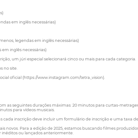
s)
ndas em inglês necessárias)
menos; legendas em inglês necessárias)
s em inglês necessárias)
ição, um júri especial selecionará cinco ou mais para cada categoria.
s no site.
ial oficial (https://www.instagram.com/tetra_vision).
com as seguintes durações máximas: 20 minutos para curtas-metragens
nutos para vídeos musicais.
 cada inscrição deve incluir um formulário de inscrição e uma taxa de
ais novos. Para a edição de 2025, estamos buscando filmes produzidos
 inéditos ou lançados anteriormente.