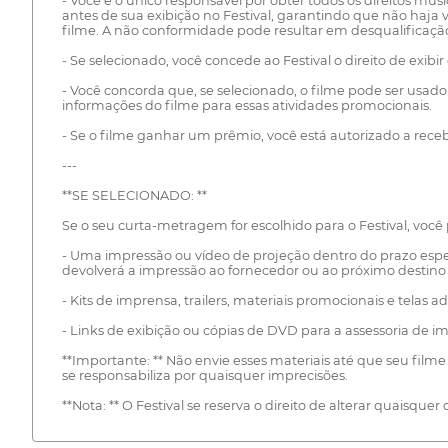
- Você é o único responsável por obter todos os direitos musi
antes de sua exibição no Festival, garantindo que não haja v
filme. A não conformidade pode resultar em desqualificaçã
- Se selecionado, você concede ao Festival o direito de exibir
- Você concorda que, se selecionado, o filme pode ser usado p
informações do filme para essas atividades promocionais.
- Se o filme ganhar um prêmio, você está autorizado a rece
---
**SE SELECIONADO: **
Se o seu curta-metragem for escolhido para o Festival, você 
- Uma impressão ou vídeo de projeção dentro do prazo especi
devolverá a impressão ao fornecedor ou ao próximo destino n
- Kits de imprensa, trailers, materiais promocionais e telas ad
- Links de exibição ou cópias de DVD para a assessoria de im
**Importante: ** Não envie esses materiais até que seu filme
se responsabiliza por quaisquer imprecisões.
**Nota: ** O Festival se reserva o direito de alterar quaisque