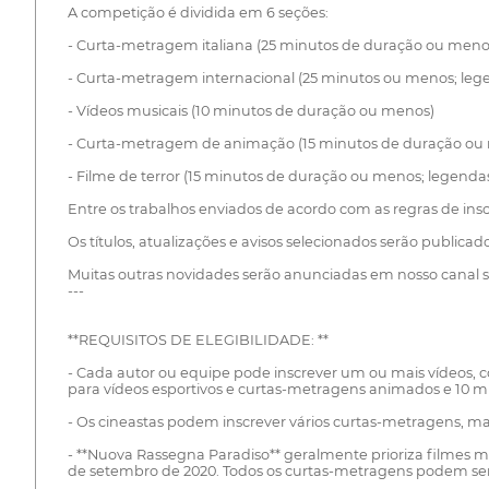
A competição é dividida em 6 seções:
- Curta-metragem italiana (25 minutos de duração ou meno
- Curta-metragem internacional (25 minutos ou menos; lege
- Vídeos musicais (10 minutos de duração ou menos)
- Curta-metragem de animação (15 minutos de duração ou 
- Filme de terror (15 minutos de duração ou menos; legenda
Entre os trabalhos enviados de acordo com as regras de inscr
Os títulos, atualizações e avisos selecionados serão publicado
Muitas outras novidades serão anunciadas em nosso canal soc
---
**REQUISITOS DE ELEGIBILIDADE: **
- Cada autor ou equipe pode inscrever um ou mais vídeos, 
para vídeos esportivos e curtas-metragens animados e 10 mi
- Os cineastas podem inscrever vários curtas-metragens, mas
- **Nuova Rassegna Paradiso** geralmente prioriza filmes m
de setembro de 2020. Todos os curtas-metragens podem ser