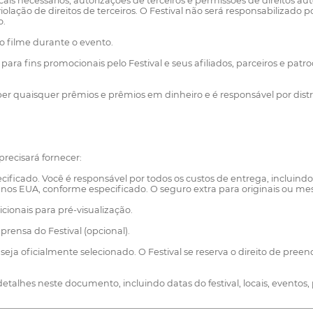
cais necessários, autorizações de terceiros e permissões de direitos au
iolação de direitos de terceiros. O Festival não será responsabilizado 
o.
 o filme durante o evento.
ara fins promocionais pelo Festival e seus afiliados, parceiros e patroc
ber quaisquer prêmios e prêmios em dinheiro e é responsável por dis
precisará fornecer:
ficado. Você é responsável por todos os custos de entrega, incluindo q
os EUA, conforme especificado. O seguro extra para originais ou mestr
icionais para pré-visualização.
prensa do Festival (opcional).
 seja oficialmente selecionado. O Festival se reserva o direito de pree
r detalhes neste documento, incluindo datas do festival, locais, eventos,