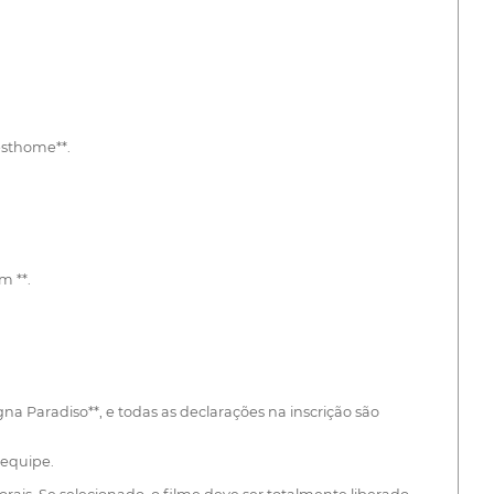
esthome**.
m **.
na Paradiso**, e todas as declarações na inscrição são
 equipe.