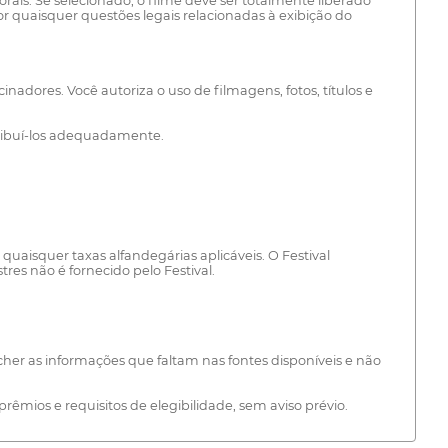
torais. Se selecionado, o filme deve ser totalmente liberado
por quaisquer questões legais relacionadas à exibição do
inadores. Você autoriza o uso de filmagens, fotos, títulos e
tribuí-los adequadamente.
uaisquer taxas alfandegárias aplicáveis. O Festival
es não é fornecido pelo Festival.
ncher as informações que faltam nas fontes disponíveis e não
 prêmios e requisitos de elegibilidade, sem aviso prévio.