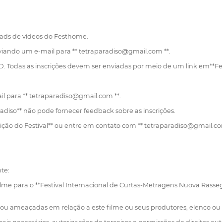
oads de vídeos do Festhome.
nviando um e-mail para ** tetraparadiso@gmail.com **.
VD. Todas as inscrições devem ser enviadas por meio de um link em**F
il para ** tetraparadiso@gmail.com **.
adiso** não pode fornecer feedback sobre as inscrições.
rição do Festival** ou entre em contato com ** tetraparadiso@gmail.co
te:
filme para o **Festival Internacional de Curtas-Metragens Nuova Rasseg
s ou ameaçadas em relação a este filme ou seus produtores, elenco ou