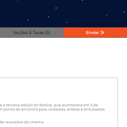
Seções & Taxas (5)
Enviar
 a terceira edição do festival, que acontecerá em 5 de
ponto de encontro para cineastas, artistas e entusiastas
der evocativo do cinema.