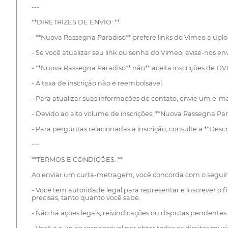
---
**DIRETRIZES DE ENVIO: **
- **Nuova Rassegna Paradiso** prefere links do Vimeo a upl
- Se você atualizar seu link ou senha do Vimeo, avise-nos e
- **Nuova Rassegna Paradiso** não** aceita inscrições de D
- A taxa de inscrição não é reembolsável.
- Para atualizar suas informações de contato, envie um e-ma
- Devido ao alto volume de inscrições, **Nuova Rassegna Par
- Para perguntas relacionadas à inscrição, consulte a **Desc
---
**TERMOS E CONDIÇÕES: **
Ao enviar um curta-metragem, você concorda com o seguin
- Você tem autoridade legal para representar e inscrever o 
precisas, tanto quanto você sabe.
- Não há ações legais, reivindicações ou disputas pendente