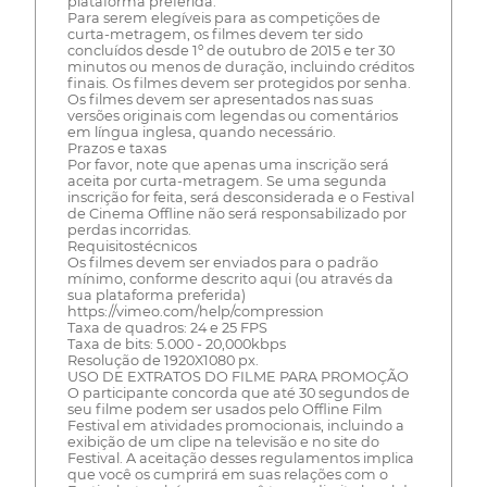
plataforma preferida.
Para serem elegíveis para as competições de
curta-metragem, os filmes devem ter sido
concluídos desde 1º de outubro de 2015 e ter 30
minutos ou menos de duração, incluindo créditos
finais. Os filmes devem ser protegidos por senha.
Os filmes devem ser apresentados nas suas
versões originais com legendas ou comentários
em língua inglesa, quando necessário.
Prazos e taxas
Por favor, note que apenas uma inscrição será
aceita por curta-metragem. Se uma segunda
inscrição for feita, será desconsiderada e o Festival
de Cinema Offline não será responsabilizado por
perdas incorridas.
Requisitostécnicos
Os filmes devem ser enviados para o padrão
mínimo, conforme descrito aqui (ou através da
sua plataforma preferida)
https://vimeo.com/help/compression
Taxa de quadros: 24 e 25 FPS
Taxa de bits: 5.000 - 20,000kbps
Resolução de 1920X1080 px.
USO DE EXTRATOS DO FILME PARA PROMOÇÃO
O participante concorda que até 30 segundos de
seu filme podem ser usados pelo Offline Film
Festival em atividades promocionais, incluindo a
exibição de um clipe na televisão e no site do
Festival. A aceitação desses regulamentos implica
que você os cumprirá em suas relações com o