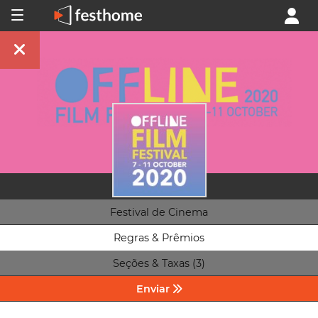
Festival de Cinema
Regras & Prêmios
Seções & Taxas (3)
Enviar