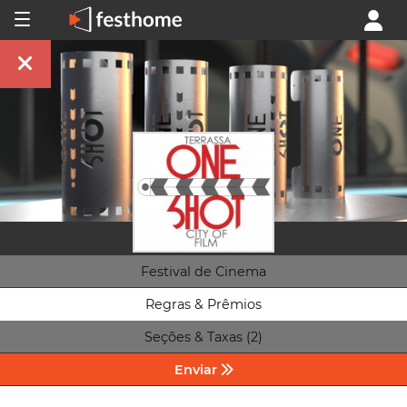
Festival de Cinema
Regras & Prêmios
Seções & Taxas (2)
Enviar