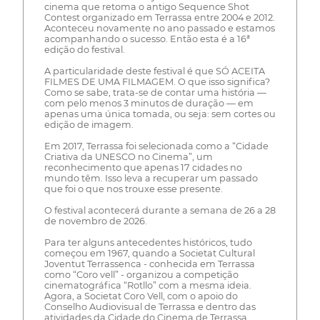
cinema que retoma o antigo Sequence Shot
Contest organizado em Terrassa entre 2004 e 2012.
Aconteceu novamente no ano passado e estamos
acompanhando o sucesso. Então esta é a 16ª
edição do festival.
A particularidade deste festival é que SÓ ACEITA
FILMES DE UMA FILMAGEM. O que isso significa?
Como se sabe, trata-se de contar uma história —
com pelo menos 3 minutos de duração — em
apenas uma única tomada, ou seja: sem cortes ou
edição de imagem.
Em 2017, Terrassa foi selecionada como a “Cidade
Criativa da UNESCO no Cinema”, um
reconhecimento que apenas 17 cidades no
mundo têm. Isso leva a recuperar um passado
que foi o que nos trouxe esse presente.
O festival acontecerá durante a semana de 26 a 28
de novembro de 2026.
Para ter alguns antecedentes históricos, tudo
começou em 1967, quando a Societat Cultural
Joventut Terrassenca - conhecida em Terrassa
como “Coro vell” - organizou a competição
cinematográfica “Rotllo” com a mesma ideia.
Agora, a Societat Coro Vell, com o apoio do
Conselho Audiovisual de Terrassa e dentro das
atividades da Cidade do Cinema de Terrassa