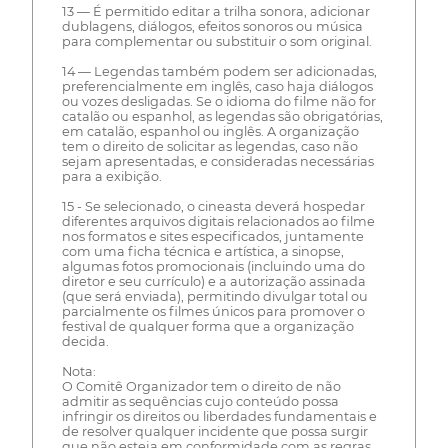
13 — É permitido editar a trilha sonora, adicionar
dublagens, diálogos, efeitos sonoros ou música
para complementar ou substituir o som original.
14 — Legendas também podem ser adicionadas,
preferencialmente em inglês, caso haja diálogos
ou vozes desligadas. Se o idioma do filme não for
catalão ou espanhol, as legendas são obrigatórias,
em catalão, espanhol ou inglês. A organização
tem o direito de solicitar as legendas, caso não
sejam apresentadas, e consideradas necessárias
para a exibição.
15 - Se selecionado, o cineasta deverá hospedar
diferentes arquivos digitais relacionados ao filme
nos formatos e sites especificados, juntamente
com uma ficha técnica e artística, a sinopse,
algumas fotos promocionais (incluindo uma do
diretor e seu currículo) e a autorização assinada
(que será enviada), permitindo divulgar total ou
parcialmente os filmes únicos para promover o
festival de qualquer forma que a organização
decida.
Nota:
O Comitê Organizador tem o direito de não
admitir as sequências cujo conteúdo possa
infringir os direitos ou liberdades fundamentais e
de resolver qualquer incidente que possa surgir
que não esteja em conformidade com as regras