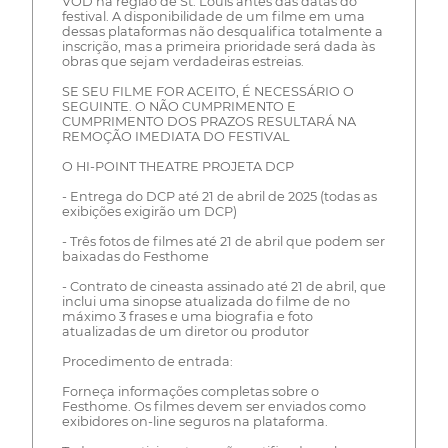
VOD na região de St. Louis antes das datas do
festival. A disponibilidade de um filme em uma
dessas plataformas não desqualifica totalmente a
inscrição, mas a primeira prioridade será dada às
obras que sejam verdadeiras estreias.
SE SEU FILME FOR ACEITO, É NECESSÁRIO O
SEGUINTE. O NÃO CUMPRIMENTO E
CUMPRIMENTO DOS PRAZOS RESULTARÁ NA
REMOÇÃO IMEDIATA DO FESTIVAL
O HI-POINT THEATRE PROJETA DCP
- Entrega do DCP até 21 de abril de 2025 (todas as
exibições exigirão um DCP)
- Três fotos de filmes até 21 de abril que podem ser
baixadas do Festhome
- Contrato de cineasta assinado até 21 de abril, que
inclui uma sinopse atualizada do filme de no
máximo 3 frases e uma biografia e foto
atualizadas de um diretor ou produtor
Procedimento de entrada:
Forneça informações completas sobre o
Festhome. Os filmes devem ser enviados como
exibidores on-line seguros na plataforma.