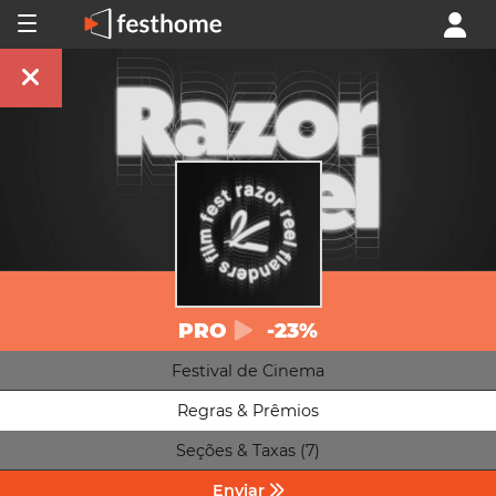
PRO
-23%
Festival de Cinema
Regras & Prêmios
Seções & Taxas (7)
Enviar