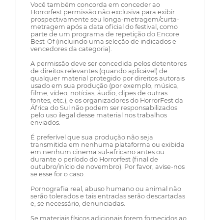
Você também concorda em conceder ao
Horrorfest permissão não exclusiva para exibir
prospectivamente seu longa-metragem/curta-
metragem após a data oficial do festival, como
parte de um programa de repetição do Encore
Best-Of (incluindo uma seleção de indicados e
vencedores da categoria).
A permissão deve ser concedida pelos detentores
de direitos relevantes (quando aplicável) de
qualquer material protegido por direitos autorais
usado em sua produção (por exemplo, música,
filme, vídeo, notícias, áudio, clipes de outras
fontes, etc.), e os organizadores do HorrorFest da
África do Sul não podem ser responsabilizados
pelo uso ilegal desse material nos trabalhos
enviados.
É preferível que sua produção não seja
transmitida em nenhuma plataforma ou exibida
em nenhum cinema sul-africano antes ou
durante o período do Horrorfest (final de
outubro/início de novembro). Por favor, avise-nos
se esse for o caso.
Pornografia real, abuso humano ou animal não
serão tolerados e tais entradas serão descartadas
e, se necessário, denunciadas.
Se materiais físicos adicionais forem fornecidos ao