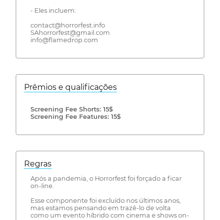
- Eles incluem:
contact@horrorfest.info
SAhorrorfest@gmail.com
info@flamedrop.com
Prêmios e qualificações
Screening Fee Shorts: 15$
Screening Fee Features: 15$
Regras
Após a pandemia, o Horrorfest foi forçado a ficar
on-line.
Esse componente foi excluído nos últimos anos,
mas estamos pensando em trazê-lo de volta
como um evento híbrido com cinema e shows on-