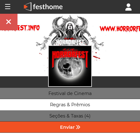
Festival de Cinema
Regras & Prêmios
Seções & Taxas (4)
Enviar