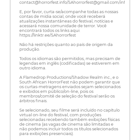
contact@horrorfest.info/SAhorrorfest@gmail.com/info@fl
E, por favor, curta-se/acompanhe todas as nossas
contas de mídia social, onde você receberá
atualizações instantâneas do festival, notícias e
acessará nossa comunidade de terror. Você
encontrará todos os links aqui:
https://linktr.ee/SAhorrorfest
Não há restrições quanto ao país de origem da
produção.
Todos os idiomas são permitidos, mas precisam de
legendas em inglês (codificadas) se estiverem em
outro idioma.
A Flamedrop Productions/Shadow Realm inc., e o
South African HorrorFest não podem garantir que
os curtas-metragens enviados sejam selecionados
e exibidos em público/on-line, pois os
membros/comitê de seleção do festival serão os
árbitros finais.
Se selecionado, seu filme será incluído no capítulo
virtual on-line do festival, com produções
selecionadas recebendo também exibições físicas
de cinema (as vagas de cinema são limitadas e
não podemos incluir todos os títulos selecionados
para exibições presenciais).