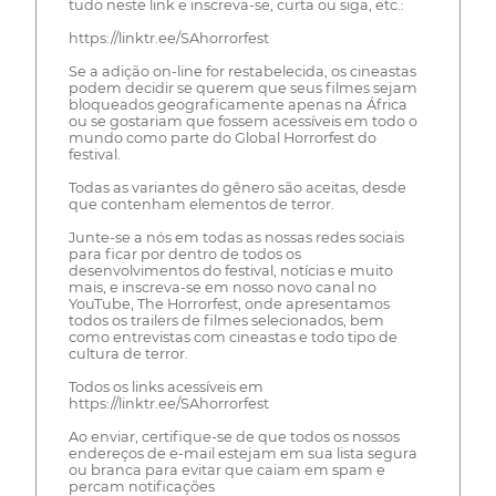
tudo neste link e inscreva-se, curta ou siga, etc.:
https://linktr.ee/SAhorrorfest
Se a adição on-line for restabelecida, os cineastas
podem decidir se querem que seus filmes sejam
bloqueados geograficamente apenas na África
ou se gostariam que fossem acessíveis em todo o
mundo como parte do Global Horrorfest do
festival.
Todas as variantes do gênero são aceitas, desde
que contenham elementos de terror.
Junte-se a nós em todas as nossas redes sociais
para ficar por dentro de todos os
desenvolvimentos do festival, notícias e muito
mais, e inscreva-se em nosso novo canal no
YouTube, The Horrorfest, onde apresentamos
todos os trailers de filmes selecionados, bem
como entrevistas com cineastas e todo tipo de
cultura de terror.
Todos os links acessíveis em
https://linktr.ee/SAhorrorfest
Ao enviar, certifique-se de que todos os nossos
endereços de e-mail estejam em sua lista segura
ou branca para evitar que caiam em spam e
percam notificações