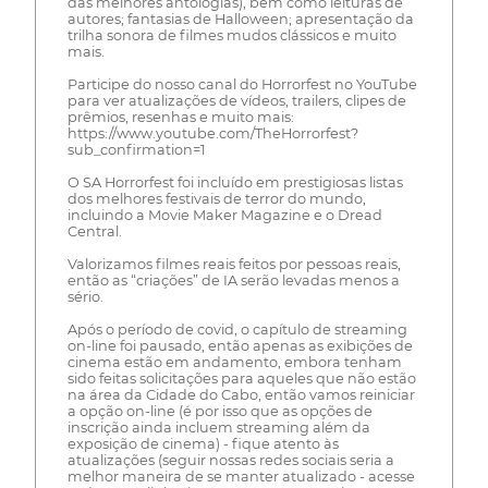
das melhores antologias), bem como leituras de
autores; fantasias de Halloween; apresentação da
trilha sonora de filmes mudos clássicos e muito
mais.
Participe do nosso canal do Horrorfest no YouTube
para ver atualizações de vídeos, trailers, clipes de
prêmios, resenhas e muito mais:
https://www.youtube.com/TheHorrorfest?
sub_confirmation=1
O SA Horrorfest foi incluído em prestigiosas listas
dos melhores festivais de terror do mundo,
incluindo a Movie Maker Magazine e o Dread
Central.
Valorizamos filmes reais feitos por pessoas reais,
então as “criações” de IA serão levadas menos a
sério.
Após o período de covid, o capítulo de streaming
on-line foi pausado, então apenas as exibições de
cinema estão em andamento, embora tenham
sido feitas solicitações para aqueles que não estão
na área da Cidade do Cabo, então vamos reiniciar
a opção on-line (é por isso que as opções de
inscrição ainda incluem streaming além da
exposição de cinema) - fique atento às
atualizações (seguir nossas redes sociais seria a
melhor maneira de se manter atualizado - acesse