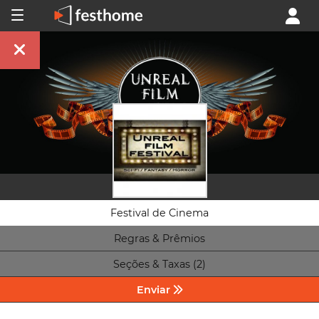
Festival de Cinema
Regras & Prêmios
Seções & Taxas (2)
Enviar