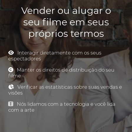
Vender ou alugar o
seu filme em seus
próprios termos
Interagir diretamente com os seus
espectadores
Manter os direitos de distribuição do seu
filme
Verificar as estatísticas sobre suas vendas e
visões
Nós lidamos com a tecnologia e você lida
com a arte