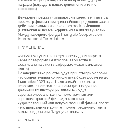
Фильмы могут претендовать на другие будущие
награды (награды в наших дополнениях или от
спонсоров).
Денежные премии учитываются в качестве платы за
просмотр фильма при дальнейшем продлении срока
действия фильма «LesGaicinemad» в Испании
(Латинская Америка, Африка или Азия при участии
Международного фонда Triángulo Cooperación
International Foundation)
ПРИМЕНЕНИЕ
Фильмы могут быть представлены до 15 августа
через платформу Festhome (за участие в
фестивале на этих платформах может взиматься
плата).
Незавершенные работы будут приняты при условии,
что окончательная копия фильма будет доступна до
1 сентября 2025 года. Если онлайн-просмотр
невозможен, свяжитесь с нами для получения
дальнейших инструкций. Фильмы будут
зарегистрированы как полнометражный или
короткометражный фильм, а также как
художественный или документальный фильм, после
чего программный комитет примет решение о том, в
каком разделе они будут участвовать.
ФОРМАТОВ