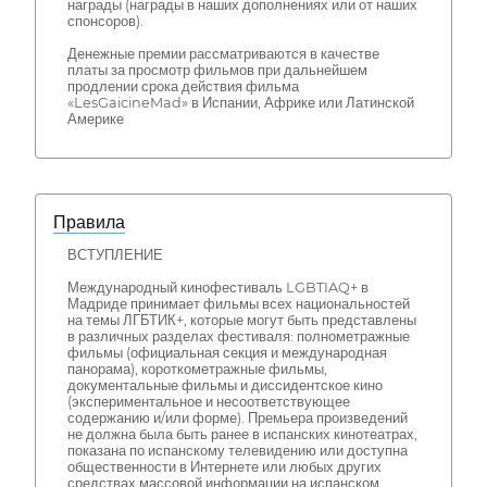
награды (награды в наших дополнениях или от наших
спонсоров).
Денежные премии рассматриваются в качестве
платы за просмотр фильмов при дальнейшем
продлении срока действия фильма
«LesGaicineMad» в Испании, Африке или Латинской
Америке
Правила
ВСТУПЛЕНИЕ
Международный кинофестиваль LGBTIAQ+ в
Мадриде принимает фильмы всех национальностей
на темы ЛГБТИК+, которые могут быть представлены
в различных разделах фестиваля: полнометражные
фильмы (официальная секция и международная
панорама), короткометражные фильмы,
документальные фильмы и диссидентское кино
(экспериментальное и несоответствующее
содержанию и/или форме). Премьера произведений
не должна была быть ранее в испанских кинотеатрах,
показана по испанскому телевидению или доступна
общественности в Интернете или любых других
средствах массовой информации на испанском