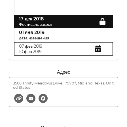
17 дек 2018
Фестиваль закрыт
01 янв 2019
дата извещения
07 фев 2019
10 фев 2019
Адрес
3508 Trinity Meadows Drive,
79707, Midland, Texas, Unit
ed States