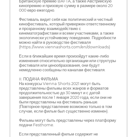
Британскую премию BAFTA, а также Австрийскую
кинопремию и призовую сумму в размере около 20
000 евро ежегодно.
Фестиваль видит себя как политический и честный
кинофестиваль, который привержен ответственному
и прозрачному взаимодействию с
кинематографистами и всеми участниками, а также
экологически устойчивому поведению. Подробности
можно найти в руководстве фестиваля
(https://www.viennashorts.com/en/downloads)
Если в ближайшее время произойдут какие-либо
изменения относительно организации или структуры
фестиваля или ценообразования, они будут
немедленно сообщены по каналам фестиваля.
II. ПОДАЧА ФИЛЬМА
На конкурсы Vienna Shorts 2021 могут быть
представлены фильмы всех жанров и форматов
продолжительностью до 30 минут и с датой
завершения после 1 января 2020 года, если они не
были представлены на фестиваль раньше.
(Повторное представление возможно только в том
случае, если фильм был существенно изменен).
Фильмы могут быть представлены через платформу
подачи Festhome.
Если представленный фильм содержит не