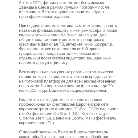
Shorts 2021, фильм также может быть показан
дважды в кино в рамках лучших программ после
фестиваля. В этом случае отправитель будет
проинформирован заранее.
При подаче фильма фестиваль может использовать
название фильма, кредиты и имя режиссера, а также
кадры и отрывки фильма (макс. 40 секунд) для
общего продвижения в контексте репортажа о
фестивале (включая ТВ, интернет, кино, шоурели).
Фестиваль также оставляет за собой право
предоставить представителям прессы или
отдельным посетителям индустрии защищенный
паролем доступ к фильму.
Все выбранные конкурсные работы автоматически
являются частью видеотеки, которая предлагается
на потоковой платформе для всех аккредитованных
посетителей индустрии с начала фестиваля до 30
июня 2021 года. Видеотека защищена паролем.
Видеотека также доступна аккредитованным
профессионалам фестивалей Европейской сети
короткометражных фильмов (ESFN). ESFN включает
в себя фестивали Go Short (NL), Kurzfilmtage
Oberhausen (DE), венские шорты (AT) и фестиваль
коротких волн (PL).
С подачей заявки на Венские Шорты фестиваль
может обрабатывать данные с целью обработки