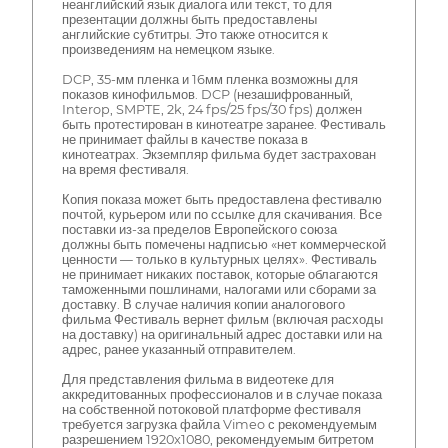
неанглийский язык диалога или текст, то для
презентации должны быть предоставлены
английские субтитры. Это также относится к
произведениям на немецком языке.
DCP, 35-мм пленка и 16мм пленка возможны для
показов кинофильмов. DCP (незашифрованный,
Interop, SMPTE, 2k, 24 fps/25 fps/30 fps) должен
быть протестирован в кинотеатре заранее. Фестиваль
не принимает файлы в качестве показа в
кинотеатрах. Экземпляр фильма будет застрахован
на время фестиваля.
Копия показа может быть предоставлена фестивалю
почтой, курьером или по ссылке для скачивания. Все
поставки из-за пределов Европейского союза
должны быть помечены надписью «нет коммерческой
ценности — только в культурных целях». Фестиваль
не принимает никаких поставок, которые облагаются
таможенными пошлинами, налогами или сборами за
доставку. В случае наличия копии аналогового
фильма Фестиваль вернет фильм (включая расходы
на доставку) на оригинальный адрес доставки или на
адрес, ранее указанный отправителем.
Для представления фильма в видеотеке для
аккредитованных профессионалов и в случае показа
на собственной потоковой платформе фестиваля
требуется загрузка файла Vimeo с рекомендуемым
разрешением 1920x1080, рекомендуемым битретом