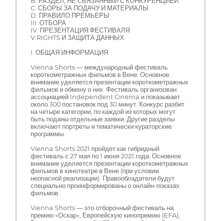
B. РАЗДЕЛ, НЕ СВЯЗАННЫЙ С КОНКУРЕНЦИЕЙ
C. СБОРЫ ЗА ПОДАЧУ И МАТЕРИАЛЫ
D. ПРАВИЛО ПРЕМЬЕРЫ
III. ОТБОРА
IV. ПРЕЗЕНТАЦИЯ ФЕСТИВАЛЯ
V.RIGHTS И ЗАЩИТА ДАННЫХ
I. ОБЩАЯ ИНФОРМАЦИЯ
Vienna Shorts — международный фестиваль
короткометражных фильмов в Вене. Основное
внимание уделяется презентации короткометражных
фильмов и обмену о них. Фестиваль организован
ассоциацией Independent Cinema и показывает
около 300 постановок под 30 минут. Конкурс разбит
на четыре категории, по каждой из которых могут
быть поданы отдельные заявки. Другие разделы
включают портреты и тематически кураторские
программы.
Vienna Shorts 2021 пройдет как гибридный
фестиваль с 27 мая по 1 июня 2021 года. Основное
внимание уделяется презентации короткометражных
фильмов в кинотеатре в Вене (при условии
неопасной реализации). Правообладатели будут
специально проинформированы о онлайн-показах
фильмов.
Vienna Shorts — это отборочный фестиваль на
премию «Оскар», Европейскую кинопремию (EFA),