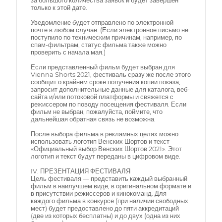
за большого количества заявок и будет завершен
только к этой дате.
Уведомление будет отправлено по электронной
почте в любом случае. (Если электронное письмо не
поступило по техническим причинам, например, по
спам-фильтрам, статус фильма также можно
проверить с начала мая.)
Если представленный фильм будет выбран для
Vienna Shorts 2021, фестиваль сразу же после этого
сообщит о крайнем сроке получения копии показа,
запросит дополнительные данные для каталога, веб-
сайта и/или потоковой платформы и свяжется с
режиссером по поводу посещения фестиваля. Если
фильм не выбран, пожалуйста, поймите, что
дальнейшая обратная связь не возможна.
После выбора фильма в рекламных целях можно
использовать логотип Венских Шортов и текст
«Официальный выбор Венских Шортов 2021». Этот
логотип и текст будут переданы в цифровом виде.
IV. ПРЕЗЕНТАЦИЯ ФЕСТИВАЛЯ
Цель фестиваля — представить каждый выбранный
фильм в наилучшем виде, в оригинальном формате и
в присутствии режиссеров и кинокоманд. Для
каждого фильма в конкурсе (при наличии свободных
мест) будет предоставлено до пяти аккредитаций
(две из которых бесплатны) и до двух (одна из них