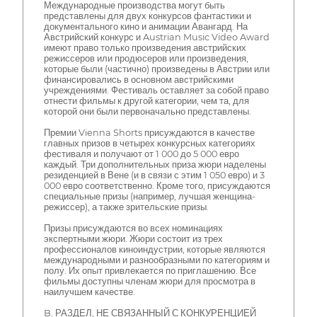
Международные производства могут быть
представлены для двух конкурсов фантастики и
документального кино и анимации Авангард. На
Австрийский конкурс и Austrian Music Video Award
имеют право только произведения австрийских
режиссеров или продюсеров или произведения,
которые были (частично) произведены в Австрии или
финансировались в основном австрийскими
учреждениями. Фестиваль оставляет за собой право
отнести фильмы к другой категории, чем та, для
которой они были первоначально представлены.
Премии Vienna Shorts присуждаются в качестве
главных призов в четырех конкурсных категориях
фестиваля и получают от 1 000 до 5 000 евро
каждый. Три дополнительных приза жюри наделены
резиденцией в Вене (и в связи с этим 1 050 евро) и 3
000 евро соответственно. Кроме того, присуждаются
специальные призы (например, лучшая женщина-
режиссер), а также зрительские призы.
Призы присуждаются во всех номинациях
экспертными жюри. Жюри состоит из трех
профессионалов киноиндустрии, которые являются
международными и разнообразными по категориям и
полу. Их опыт привлекается по приглашению. Все
фильмы доступны членам жюри для просмотра в
наилучшем качестве.
B. РАЗДЕЛ, НЕ СВЯЗАННЫЙ С КОНКУРЕНЦИЕЙ