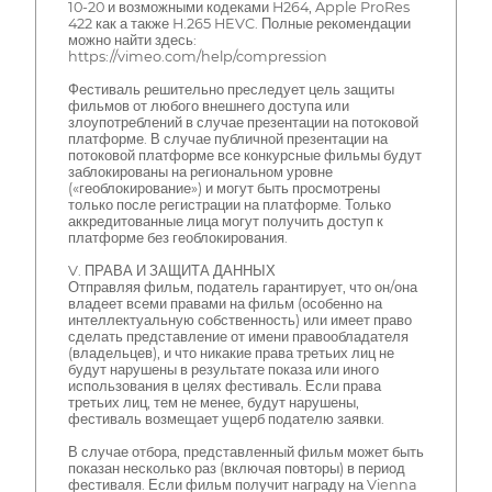
10-20 и возможными кодеками H264, Apple ProRes
422 как а также H.265 HEVC. Полные рекомендации
можно найти здесь:
https://vimeo.com/help/compression
Фестиваль решительно преследует цель защиты
фильмов от любого внешнего доступа или
злоупотреблений в случае презентации на потоковой
платформе. В случае публичной презентации на
потоковой платформе все конкурсные фильмы будут
заблокированы на региональном уровне
(«геоблокирование») и могут быть просмотрены
только после регистрации на платформе. Только
аккредитованные лица могут получить доступ к
платформе без геоблокирования.
V. ПРАВА И ЗАЩИТА ДАННЫХ
Отправляя фильм, податель гарантирует, что он/она
владеет всеми правами на фильм (особенно на
интеллектуальную собственность) или имеет право
сделать представление от имени правообладателя
(владельцев), и что никакие права третьих лиц не
будут нарушены в результате показа или иного
использования в целях фестиваль. Если права
третьих лиц, тем не менее, будут нарушены,
фестиваль возмещает ущерб подателю заявки.
В случае отбора, представленный фильм может быть
показан несколько раз (включая повторы) в период
фестиваля. Если фильм получит награду на Vienna