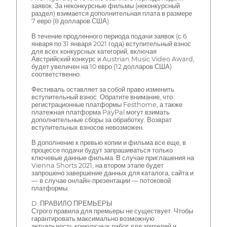
заявок. За неконкурсные фильмы (неконкурсный
раздел) взимается дополнительная плата в размере
7 евро (8 долларов США).
В течение продленного периода подачи заявок (с 6
января по 31 января 2021 года) вступительный взнос
для всех конкурсных категорий, включая
Австрийский конкурс и Austrian Music Video Award,
будет увеличен на 10 евро (12 долларов США)
соответственно.
Фестиваль оставляет за собой право изменить
вступительный взнос. Обратите внимание, что
регистрационные платформы Festhome, а также
платежная платформа PayPal могут взимать
дополнительные сборы за обработку. Возврат
вступительных взносов невозможен.
В дополнение к превью копии и фильма все еще, в
процессе подачи будут запрашиваться только
ключевые данные фильма. В случае приглашения на
Vienna Shorts 2021, на втором этапе будет
запрошено завершение данных для каталога, сайта и
— в случае онлайн-презентации — потоковой
платформы.
D. ПРАВИЛО ПРЕМЬЕРЫ
Строго правила для премьеры не существует. Чтобы
гарантировать максимально возможную
актуальность конкурсных работ для зрителей и