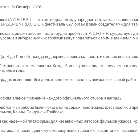
ется: 31 Октябрь 2026
е» (A.C.H.I.F.F.) — это ежегодная международная выставка, посвященна
 BASEMENT (B.C.E.O.), фестиваль был организован создателями для тво
независимым голосам часто трудно пробиться. A.C.H.I.F.F. существует д
урсами и интересными историями могут поделиться своим видением с ми
от 4 до 11 дней), всегда подчеркивая оригинальность и смелое повествов
.F. становится ежемесячным. Каждый месяц один фильм получает наград
й фильм года.
градах позволяют без долгих задержек привлечь внимание к вашей работе
т официальное признание каждого официального отбора и награды.
фистов, чьи работы были показаны на самых престижных фестивалях и пр
мов, Канны, Сандэнс и Трайбека.
я как надежной платформы для независимых авторов фильмов ужасов, кр
 фестивалю, посвященному смелому повествованию, воспитанию независ