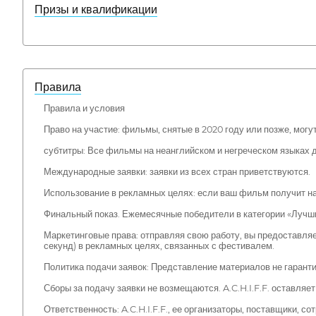
Призы и квалификации
Правила
Правила и условия
Право на участие: фильмы, снятые в 2020 году или позже, могу
субтитры: Все фильмы на неанглийском и негреческом языках 
Международные заявки: заявки из всех стран приветствуются.
Использование в рекламных целях: если ваш фильм получит наг
Финальный показ. Ежемесячные победители в категории «Лучши
Маркетинговые права: отправляя свою работу, вы предоставля
секунд) в рекламных целях, связанных с фестивалем.
Политика подачи заявок: Представление материалов не гаранти
Сборы за подачу заявки не возмещаются. A.C.H.I.F.F. оставля
Ответственность: A.C.H.I.F.F., ее организаторы, поставщики, 