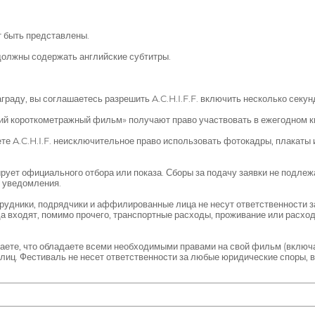
т быть представлены.
должны содержать английские субтитры.
раду, вы соглашаетесь разрешить A.C.H.I.F.F. включить несколько секу
й короткометражный фильм» получают право участвовать в ежегодном ки
ете A.C.H.I.F. неисключительное право использовать фотокадры, плакаты
ует официального отбора или показа. Сборы за подачу заявки не подлежат 
о уведомления.
сотрудники, подрядчики и аффилированные лица не несут ответственности 
 входят, помимо прочего, транспортные расходы, проживание или расход
даете, что обладаете всеми необходимыми правами на свой фильм (включ
х лиц. Фестиваль не несет ответственности за любые юридические споры,