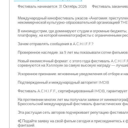
Фестиваль начинается: 31 Октябрь 2026 Фестиваль заканчива
Международный кинофестиваль ужасов «Анатомия: преступлени
некоммерческой культурно-образовательной организацией THE
В киноиндустрии, где доминируют студии и огромные бюджеты, 
платформу, на которой кинематографисты с ограниченными рес
Зачем отправлять сообщения в A.C.H.I.F.F.?
Проверенное наследие: за 9 лет мы показывали сотни фильмов (
Новый ежемесячный формат: с этого года фестиваль A.C.H.I.F
соревнуются на Хэллоуин за самую высокую награду — лучши
Ускоренное признание: мгновенные уведомления об отборе и на
Подтвержденный и международный авторитет IMDB
Фестиваль A.C.H.I.F.F., сертифицированный IMDB, гарантируе
На протяжении многих лет мы получали заявки от кинематогра
Брюссельский международный фестиваль фантастических филь
Эта растущая сеть авторов подчеркивает репутацию фестивал
✨ Подайте заявку на свой фильм сегодня и присоединитесь к
фантазий.