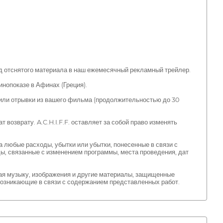
нд отснятого материала в наш ежемесячный рекламный трейлер.
нопоказе в Афинах (Греция).
 или отрывки из вашего фильма (продолжительностью до 30
возврату. A.C.H.I.F.F. оставляет за собой право изменять
за любые расходы, убытки или убытки, понесенные в связи с
ы, связанные с изменением программы, места проведения, дат
ая музыку, изображения и другие материалы, защищенные
 возникающие в связи с содержанием представленных работ.