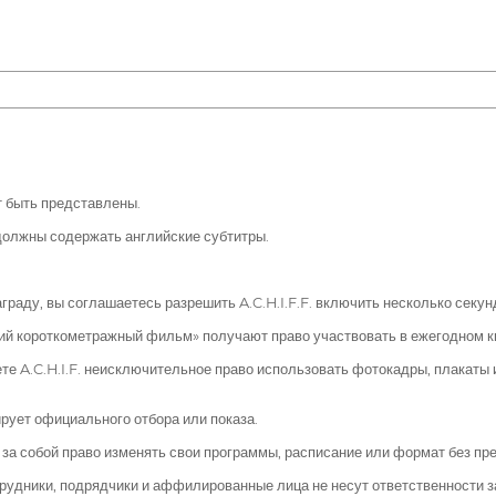
т быть представлены.
должны содержать английские субтитры.
раду, вы соглашаетесь разрешить A.C.H.I.F.F. включить несколько секу
й короткометражный фильм» получают право участвовать в ежегодном ки
ете A.C.H.I.F. неисключительное право использовать фотокадры, плакаты
рует официального отбора или показа.
ет за собой право изменять свои программы, расписание или формат без п
сотрудники, подрядчики и аффилированные лица не несут ответственности 