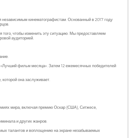
я независимым кинематографистам. Основанный в 2017 году
рцов.
ля того, чтобы изменить эту ситуацию. Мы предоставляем
ровой аудиторией.
ание.
у «Лучший фильм месяца». Затем 12 ежемесячных победителей
, которой она заслуживает.
емиях мира, включая премию Оскар (США), Ситжесе,
иминала и других жанров.
имых талантов и воплощению на экране незабываемых