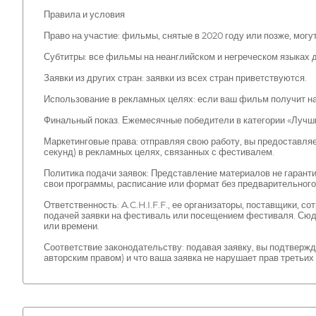
Правила и условия
Право на участие: фильмы, снятые в 2020 году или позже, могу
Субтитры: все фильмы на неанглийском и негреческом языках 
Заявки из других стран: заявки из всех стран приветствуются.
Использование в рекламных целях: если ваш фильм получит наг
Финальный показ. Ежемесячные победители в категории «Лучши
Маркетинговые права: отправляя свою работу, вы предоставля
секунд) в рекламных целях, связанных с фестивалем.
Политика подачи заявок: Представление материалов не гарантир
свои программы, расписание или формат без предварительног
Ответственность: A.C.H.I.F.F., ее организаторы, поставщики, 
подачей заявки на фестиваль или посещением фестиваля. Сюда
или времени.
Соответствие законодательству: подавая заявку, вы подтверж
авторским правом) и что ваша заявка не нарушает прав третьи