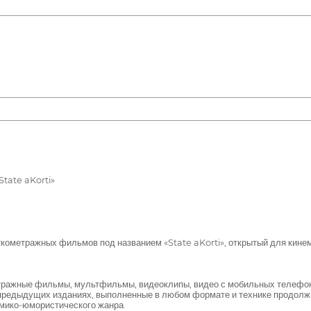
tate aKorti»
кометражных фильмов под названием «State aKorti», открытый для кине
етражные фильмы, мультфильмы, видеоклипы, видео с мобильных телефон
 предыдущих изданиях, выполненные в любом формате и технике продолж
омико-юмористического жанра.