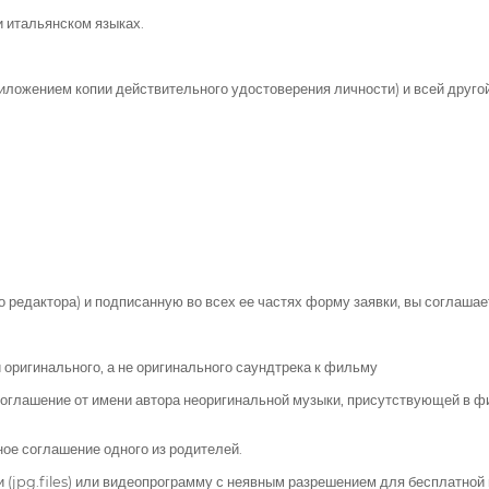
 итальянском языках.
риложением копии действительного удостоверения личности) и всей дру
 редактора) и подписанную во всех ее частях форму заявки, вы соглашае
 оригинального, а не оригинального саундтрека к фильму
соглашение от имени автора неоригинальной музыки, присутствующей в фи
ое соглашение одного из родителей.
jpg.files) или видеопрограмму с неявным разрешением для бесплатной 