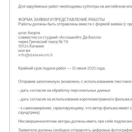
Для зарубежных работ необходимы субтитры на английском или
ФОРМА ЗАЯВКИ И ПРЕДСТАВЛЕНИЕ РАБОТЫ
Работы должны быть отправлены вместе с формой заявки (с п
штат Акорти
совместно со студией «Ассошиэйтс Ди Белла»
через Греческий театр № 76
95124 Катания
или же
info@stateakorti.it
Крайний срок подачи работ — 30 июня 2025 года.
Отправив заполненную (возможно, с использованием текстового
- дать согласие на обработку персональных данных
- дать согласие на использование короткометражного фильма и
- к самозаверению, гарантирующему, что автор фильма имеет 
саундтрека)
Несовершеннолетние авторы должны иметь при себе подписанн
Заявители должны свободно отправлять цифровые фотографии (