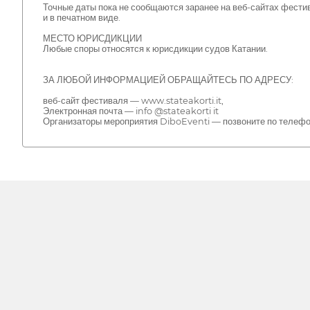
Точные даты пока не сообщаются заранее на веб-сайтах фести
и в печатном виде.
МЕСТО ЮРИСДИКЦИИ
Любые споры относятся к юрисдикции судов Катании.
ЗА ЛЮБОЙ ИНФОРМАЦИЕЙ ОБРАЩАЙТЕСЬ ПО АДРЕСУ:
веб-сайт фестиваля — www.stateakorti.it,
Электронная почта — info @stateakorti it
Организаторы мероприятия DiboEventi — позвоните по телефо