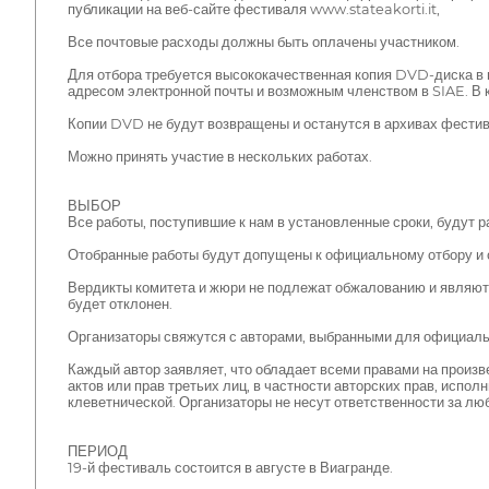
публикации на веб-сайте фестиваля www.stateakorti.it,
Все почтовые расходы должны быть оплачены участником.
Для отбора требуется высококачественная копия DVD-диска в 
адресом электронной почты и возможным членством в SIAE. В 
Копии DVD не будут возвращены и останутся в архивах фестив
Можно принять участие в нескольких работах.
ВЫБОР
Все работы, поступившие к нам в установленные сроки, будут 
Отобранные работы будут допущены к официальному отбору и 
Вердикты комитета и жюри не подлежат обжалованию и являютс
будет отклонен.
Организаторы свяжутся с авторами, выбранными для официально
Каждый автор заявляет, что обладает всеми правами на произв
актов или прав третьих лиц, в частности авторских прав, исполн
клеветнической. Организаторы не несут ответственности за люб
ПЕРИОД
19-й фестиваль состоится в августе в Виагранде.