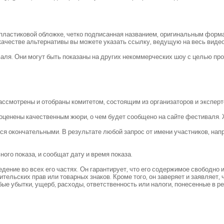
пластиковой обложке, четко подписанная названием, оригинальным форма
качестве альтернативы вы можете указать ссылку, ведущую на весь виде
аля. Они могут быть показаны на других некоммерческих шоу с целью п
рассмотрены и отобраны комитетом, состоящим из организаторов и эксперт
оценены качественным жюри, о чем будет сообщено на сайте фестиваля.
я окончательными. В результате любой запрос от имени участников, нап
го показа, и сообщат дату и время показа.
едение во всех его частях. Он гарантирует, что его содержимое свободно
ительских прав или товарных знаков. Кроме того, он заверяет и заявляет, 
ые убытки, ущерб, расходы, ответственность или налоги, понесенные в р