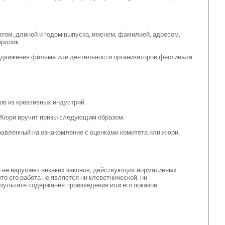
том, длиной и годом выпуска, именем, фамилией, адресом,
оролик.
родвижения фильма или деятельности организаторов фестиваля.
ов из креативных индустрий.
 Жюри вручит призы следующим образом.
равленный на ознакомление с оценками комитета или жюри,
 и не нарушает никаких законов, действующих нормативных
что его работа не является ни клеветнической, ни
езультате содержания произведения или его показов.