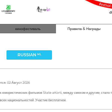
кинофестиваль
Правила & Награды
RUSSIAN
ML
ся: 02 Август 2026
мористических фильмов State aKorti, между смехом и другим, стало то,
 всех национальностей. Участие бесплатное.