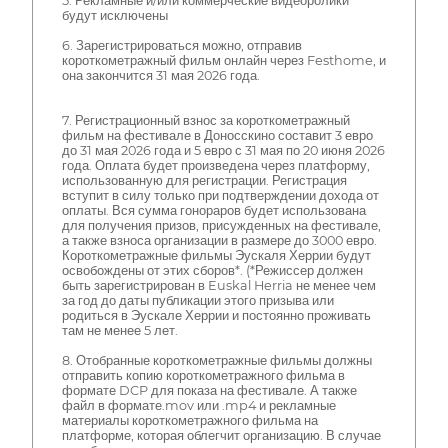
5. Рекламные и/или коммерческие видеоролики
будут исключены
6. Зарегистрироваться можно, отправив
короткометражный фильм онлайн через Festhome, и
она закончится 31 мая 2026 года.
7. Регистрационный взнос за короткометражный
фильм на фестивале в Доносскино составит 3 евро
до 31 мая 2026 года и 5 евро с 31 мая по 20 июня 2026
года. Оплата будет произведена через платформу,
использованную для регистрации. Регистрация
вступит в силу только при подтверждении дохода от
оплаты. Вся сумма гонораров будет использована
для получения призов, присужденных на фестивале,
а также взноса организации в размере до 3000 евро.
Короткометражные фильмы Эускаля Херрии будут
освобождены от этих сборов*. (*Режиссер должен
быть зарегистрирован в Euskal Herria не менее чем
за год до даты публикации этого призыва или
родиться в Эускале Херрии и постоянно проживать
там не менее 5 лет.
8. Отобранные короткометражные фильмы должны
отправить копию короткометражного фильма в
формате DCP для показа на фестивале. А также
файл в формате.mov или .mp4 и рекламные
материалы короткометражного фильма на
платформе, которая облегчит организацию. В случае