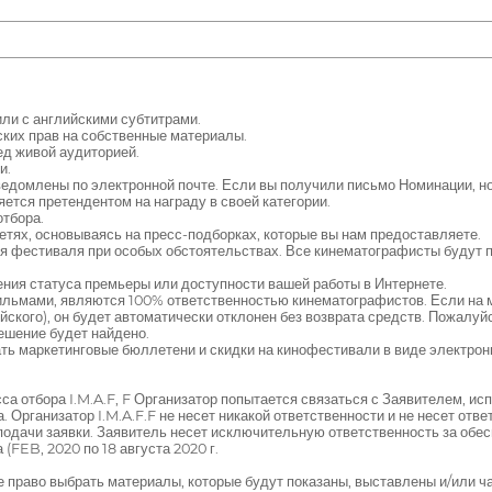
ли с английскими субтитрами.
ских прав на собственные материалы.
ед живой аудиторией.
и.
едомлены по электронной почте. Если вы получили письмо Номинации, но
яется претендентом на награду в своей категории.
отбора.
тях, основываясь на пресс-подборках, которые вы нам предоставляете.
ия фестиваля при особых обстоятельствах. Все кинематографисты будут
рения статуса премьеры или доступности вашей работы в Интернете.
льмами, являются 100% ответственностью кинематографистов. Если на м
ийского), он будет автоматически отклонен без возврата средств. Пожалу
решение будет найдено.
ть маркетинговые бюллетени и скидки на кинофестивали в виде электро
сса отбора I.M.A.F, F Организатор попытается связаться с Заявителем, 
 Организатор I.M.A.F.F не несет никакой ответственности и не несет отв
дачи заявки. Заявитель несет исключительную ответственность за обесп
(FEB, 2020 по 18 августа 2020 г.
 право выбрать материалы, которые будут показаны, выставлены и/или ч