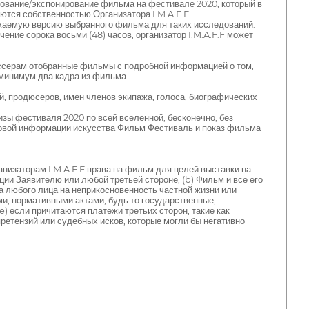
рование/экспонирование фильма на фестивале 2020, который в
яются собственностью Организатора I.M.A.F.F.
ужаемую версию выбранного фильма для таких исследований.
ение сорока восьми (48) часов, организатор I.M.A.F.F может
иссерам отобранные фильмы с подробной информацией о том,
 минимум два кадра из фильма.
й, продюсеров, имен членов экипажа, голоса, биографических
изы фестиваля 2020 по всей вселенной, бесконечно, без
овой информации искусства Фильм Фестиваль и показ фильма
ганизаторам I.M.A.F.F права на фильм для целей выставки на
и Заявителю или любой третьей стороне; (b) Фильм и все его
ва любого лица на неприкосновенность частной жизни или
и, нормативными актами, будь то государственные,
 если причитаются платежи третьих сторон, такие как
ретензий или судебных исков, которые могли бы негативно