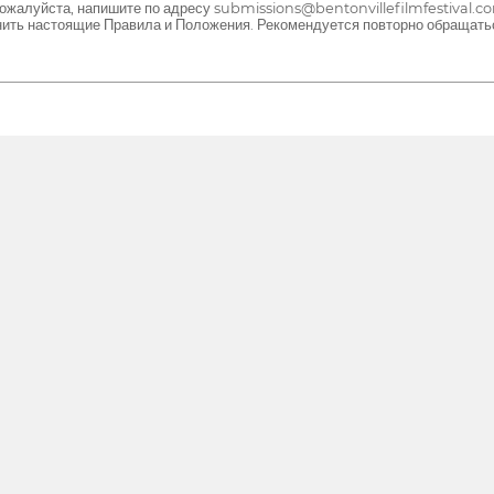
пожалуйста, напишите по адресу submissions@bentonvillefilmfestival.c
нить настоящие Правила и Положения. Рекомендуется повторно обращатьс