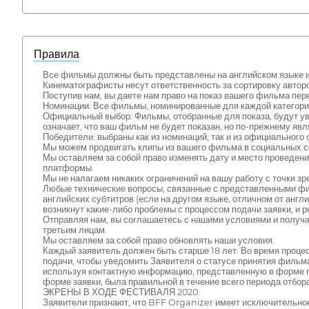
Правила
Все фильмы должны быть представлены на английском языке и
Кинематографисты несут ответственность за сортировку автор
Поступив нам, вы даете нам право на показ вашего фильма пер
Номинации: Все фильмы, номинированные для каждой категори
Официальный выбор: Фильмы, отобранные для показа, будут ув
означает, что ваш фильм не будет показан, но по-прежнему явл
Победители: выбраны как из номинаций, так и из официального 
Мы можем продвигать клипы из вашего фильма в социальных се
Мы оставляем за собой право изменять дату и место проведен
платформы.
Мы не налагаем никаких ограничений на вашу работу с точки з
Любые технические вопросы, связанные с представленными фи
английских субтитров (если на другом языке, отличном от англ
возникнут какие-либо проблемы с процессом подачи заявки, и 
Отправляя нам, вы соглашаетесь с нашими условиями и получа
третьим лицам.
Мы оставляем за собой право обновлять наши условия.
Каждый заявитель должен быть старше 18 лет. Во время проце
подачи, чтобы уведомить Заявителя о статусе принятия фильма.
используя контактную информацию, представленную в форме по
форме заявки, была правильной в течение всего периода отбора 
ЭКРЕНЫ В ХОДЕ ФЕСТИВАЛЯ 2020:
Заявители признают, что BFF Organizer имеет исключительное