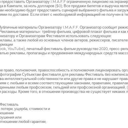
ы предоставить Организатору I.M.A.F.F ограниченную лицензию на экрани
а в Кампале, за ноль долларов ($0); Все продажи билетов и выручка явл
вам необходимо будет предоставить сценарий выбранного фильма и загр
ми по доставке. Если ответ с необходимой информацией не получен в теч
Публичные материалы Организатору I.M.A.F.F. Организатор сообщит реж
«Рекламные материалы»: трейлер фильма, цифровой плакат фильма и как
низатору и Организаторам Фестиваля использовать следующее:
ламы, а также любой из основных членов актеров, режиссеров, писателе
ормации
cebook, YouTube), печатный фестиваль фильм руководство 2020, пресс-рел
целью рекламы, пропаганды и продвижения международных средств масс
лное право, полномочия, правоспособность и полномочия лицензировать ор
фотографии Субъектам фестиваля для рекламы Фестиваль без компенсаци
ава интеллектуальной собственности или другие права и не нарушает пра
аниям с любыми и всеми соответствующими законами, правилами, правилам
денными любым профсоюзом, гильдией или профсоюзной организацией; (e)
 расходы. Кроме того, в отношении производства не существует никаких п
 Фестиваль
 потери, ущерба, стоимости и
тношении
арушения или
отношении любой гарантии;