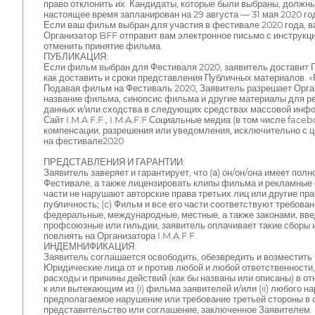
право отклонить их. Кандидаты, которые были выбраны, должн
настоящее время запланирован на 29 августа — 31 мая 2020 год
Если ваш фильм выбран для участия в фестивале 2020 года, 
Организатор BFF отправит вам электронное письмо с инструкция
отменить принятие фильма.
ПУБЛИКАЦИЯ:
Если фильм выбран для Фестиваля 2020, заявитель доставит 
как доставить и сроки представления Публичных материалов. 
Подавая фильм на Фестиваль 2020, Заявитель разрешает Орга
название фильма, синопсис фильма и другие материалы для рек
данных и/или сходства в следующих средствах массовой инф
Сайт I.M.A.F.F., I.M.A.F.F Социальные медиа (в том числе fa
компенсации, разрешения или уведомления, исключительно с 
на фестивале2020
ПРЕДСТАВЛЕНИЯ И ГАРАНТИИ:
Заявитель заверяет и гарантирует, что (а) он/он/она имеет по
Фестивале, а также лицензировать клипы фильма и рекламные 
части не нарушают авторские права третьих лиц или другие пр
публичность; (c) Фильм и все его части соответствуют требов
федеральные, международные, местные, а также законами, вве
профсоюзные или гильдии, заявитель оплачивает такие сборы и
повлиять на Организатора I.M.A.F.F.
ИНДЕМНИФИКАЦИЯ:
Заявитель соглашается освободить, обезвредить и возместить
Юридические лица от и против любой и любой ответственности,
расходы и причины действий (как бы названы или описаны) в о
к или вытекающим из (i) фильма заявителей и/или (ii) любого н
предполагаемое нарушение или требование третьей стороны в 
представительство или соглашение, заключенное Заявителем.