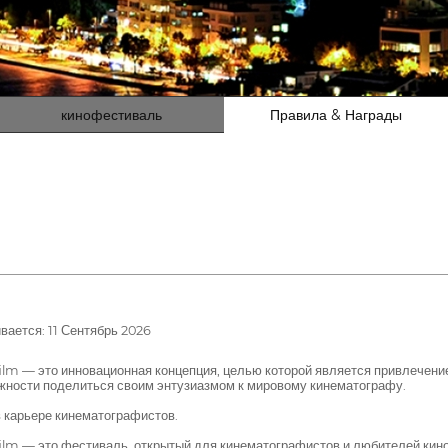
кинофестиваль
Правила & Награды
ается: 11 Сентябрь 2026
m — это инновационная концепция, целью которой является привлечение
жности поделиться своим энтузиазмом к мировому кинематографу.
 карьере кинематографистов.
 — это фестиваль, открытый для кинематографистов и любителей кино.