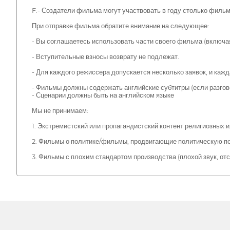
F.- Создатели фильма могут участвовать в году столько фильмо
При отправке фильма обратите внимание на следующее:
- Вы соглашаетесь использовать части своего фильма (включа
- Вступительные взносы возврату не подлежат.
- Для каждого режиссера допускается несколько заявок, и кажд
- Фильмы должны содержать английские субтитры (если разгов
- Сценарии должны быть на английском языке
Мы не принимаем:
1. Экстремистский или пропагандистский контент религиозных 
2. Фильмы о политике/фильмы, продвигающие политическую по
3. Фильмы с плохим стандартом производства (плохой звук, о