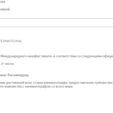
доже
лаврой.
TERNATIONAL
 Международного кинофестиваля» в соответствии со следующими офици
 21 числа
Ривас Васиамадрид.
ие достижений всех сторон кинематографа; предоставление публике бе
ля знакомства с кинематографом со всего мира.