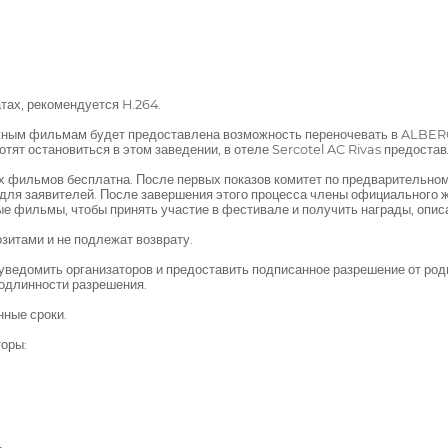
ах, рекомендуется H.264.
ным фильмам будет предоставлена возможность переночевать в ALBERG
отят остановиться в этом заведении, в отеле Sercotel AC Rivas предостав
 фильмов бесплатна. После первых показов комитет по предварительном
о для заявителей. После завершения этого процесса члены официального 
е фильмы, чтобы принять участие в фестивале и получить награды, опис
зитами и не подлежат возврату.
 уведомить организаторов и предоставить подписанное разрешение от род
подлинности разрешения.
нные сроки.
торы: