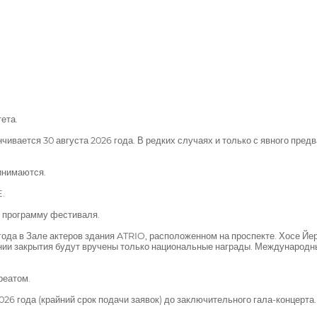
ета.
нчивается 30 августа 2026 года. В редких случаях и только с явного пре
ринимаются.
.
ю программу фестиваля.
года в Зале актеров здания ATRIO, расположенном на проспекте. Хосе Йер
нии закрытия будут вручены только национальные награды. Международн
реатом.
026 года (крайний срок подачи заявок) до заключительного гала-концерта.