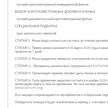
· лучший короткометражный анимационный фильм
ВЫБОР КОРОТКОМЕТРАЖНЫХ ДОКУМЕНТАЛЬНЫХ
· лучший документальный короткометражный фильм
СПЕЦИАЛЬНАЯ ПОДБОРКА
· приз зрительских симпатий
СТАТЬЯ 11. Жюри будет полностью состоять из членов оргкомит
СТАТЬЯ 12. Прием заявок начинается 16 марта 2026 года и зака
продлен на 7 дней.
СТАТЬЯ 13. Регистрация или заявки по электронной почте не п
СТАТЬЯ 14.- Материалы должны быть загружены на FESTHOME
СТАТЬЯ 15. Организация заранее объявит даты показа и полну
СТАТЬЯ 16. Гала-церемония закрытия состоится в ноябре 2026 
необходимо присутствие на церемонии. На гала-вечере церемо
(www.actrum.org)
Все награды сопровождаются сертификатом и отборочным лау
Победитель конкурса будет опубликован в период с 4 октября 2