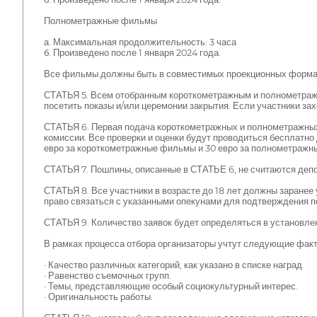
Полнометражные фильмы
а. Максимальная продолжительность: 3 часа
б. Произведено после 1 января 2024 года.
Все фильмы должны быть в совместимых проекционных формат
СТАТЬЯ 5. Всем отобранным короткометражным и полнометраж
посетить показы и/или церемонии закрытия. Если участники зах
СТАТЬЯ 6. Первая подача короткометражных и полнометражных
комиссии. Все проверки и оценки будут проводиться бесплатн
евро за короткометражные фильмы и 30 евро за полнометражны
СТАТЬЯ 7. Пошлины, описанные в СТАТЬЕ 6, не считаются депо
СТАТЬЯ 8. Все участники в возрасте до 18 лет должны заранее
право связаться с указанными опекунами для подтверждения 
СТАТЬЯ 9. Количество заявок будет определяться в установле
В рамках процесса отбора организаторы учтут следующие фак
· Качество различных категорий, как указано в списке наград.
· Равенство съемочных групп.
· Темы, представляющие особый социокультурный интерес.
· Оригинальность работы.