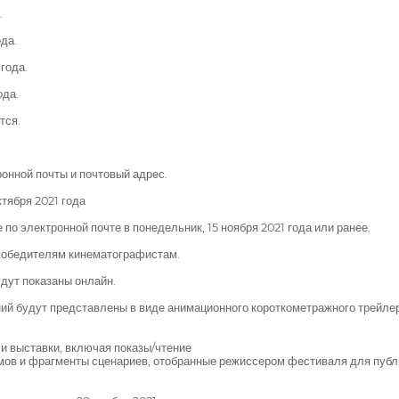
.
ода.
года.
ода.
тся.
ронной почты и почтовый адрес.
ктября 2021 года
о электронной почте в понедельник, 15 ноября 2021 года или ранее.
 победителям кинематографистам.
дут показаны онлайн.
ий будут представлены в виде анимационного короткометражного трейле
ми выставки, включая показы/чтение
мов и фрагменты сценариев, отобранные режиссером фестиваля для публ