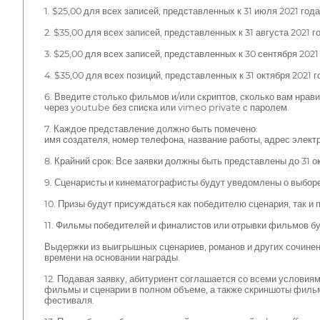
1. $25,00 для всех записей, представленных к 31 июля 2021 года
2. $35,00 для всех записей, представленных к 31 августа 2021 г
3. $25,00 для всех записей, представленных к 30 сентября 2021 
4. $35,00 для всех позиций, представленных к 31 октября 2021 г
6. Введите столько фильмов и/или скриптов, сколько вам нрави
через youtube без списка или vimeo private с паролем.
7. Каждое представление должно быть помечено:
имя создателя, номер телефона, название работы, адрес элект
8. Крайний срок: Все заявки должны быть представлены до 31 о
9. Сценаристы и кинематографисты будут уведомлены о выборе п
10. Призы будут присуждаться как победителю сценария, так и
11. Фильмы победителей и финалистов или отрывки фильмов бу
Выдержки из выигрышных сценариев, романов и других сочинен
времени на основании награды.
12. Подавая заявку, абитуриент соглашается со всеми условия
фильмы и сценарии в полном объеме, а также скриншоты филь
фестиваля.