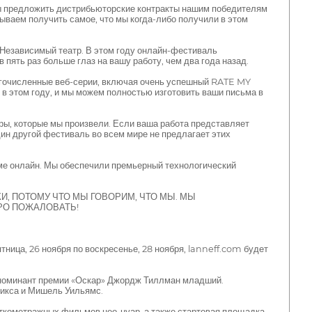
 предложить дистрибьюторские контракты нашим победителям
ываем получить самое, что мы когда-либо получили в этом
Независимый театр. В этом году онлайн-фестиваль
пять раз больше глаз на вашу работу, чем два года назад.
очисленные веб-серии, включая очень успешный RATE MY
в этом году, и мы можем полностью изготовить ваши письма в
ры, которые мы произвели. Если ваша работа представляет
дин другой фестиваль во всем мире не предлагает этих
ме онлайн. Мы обеспечили премьерный технологический
КИ, ПОТОМУ ЧТО МЫ ГОВОРИМ, ЧТО МЫ. МЫ
БРО ПОЖАЛОВАТЬ!
ица, 26 ноября по воскресенье, 28 ноября, lanneff.com будет
 номинант премии «Оскар» Джордж Тиллман младший.
икса и Мишель Уильямс.
ткометражных фильмов нео-нуар, а также стартовая площадка