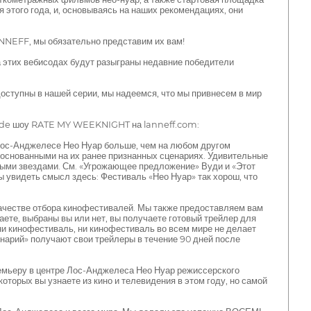
 этого года, и, основываясь на наших рекомендациях, они
NNEFF, мы обязательно представим их вам!
 этих вебисодах будут разыграны недавние победители
ступны в нашей серии, мы надеемся, что мы привнесем в мир
isode шоу RATE MY WEEKNIGHT на lanneff.com:
В Лос-Анджелесе Нео Нуар больше, чем на любом другом
основанными на их ранее признанных сценариях. Удивительные
ными звездами. См. «Угрожающее предложение» Вуди и «Этот
увидеть смысл здесь: Фестиваль «Нео Нуар» так хорош, что
ачестве отбора кинофестивалей. Мы также предоставляем вам
аете, выбраны вы или нет, вы получаете готовый трейлер для
ни кинофестиваль, ни кинофестиваль во всем мире не делает
ценарий» получают свои трейлеры в течение 90 дней после
емьеру в центре Лос-Анджелеса Нео Нуар режиссерского
оторых вы узнаете из кино и телевидения в этом году, но самой