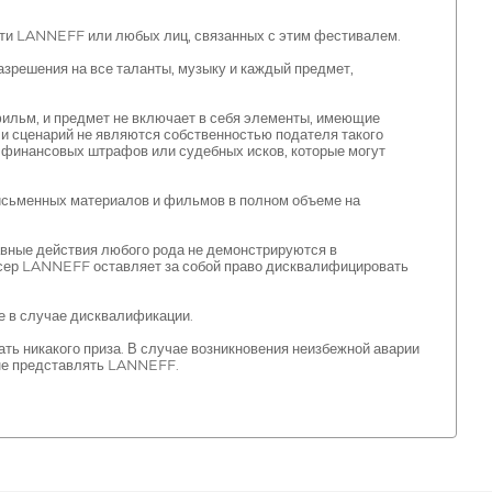
сти LANNEFF или любых лиц, связанных с этим фестивалем.
азрешения на все таланты, музыку и каждый предмет,
ильм, и предмет не включает в себя элементы, имеющие
 сценарий не являются собственностью подателя такого
 финансовых штрафов или судебных исков, которые могут
исьменных материалов и фильмов в полном объеме на
авные действия любого рода не демонстрируются в
сер LANNEFF оставляет за собой право дисквалифицировать
е в случае дисквалификации.
ть никакого приза. В случае возникновения неизбежной аварии
 не представлять LANNEFF.