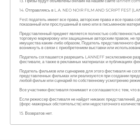
13. Призы будут объявлены онлайн на нашем сайте lanneff.com 
14. Отправляясь в L.A. NEO NOIR FILM AND SCRIPT FEST (LAN
Fest податель имеет все права, авторские права и все права 
показанный или прослушанный в кино или в письменном матери
Представленный предмет является полностью собственностью 
торговую маркировку или защищенные авторским правом, не п
имущества каким-либо образом, Податель представленного фи
возникнуть в связи с приобретением выставки или использова
Податель соглашается разрешить LANNEFF эксклюзивное разр
фестивале, а также в рекламных материалах и публикациях фе
Податель фильмов или сценариев для этого фестиваля не согл
представленных фильмах или реализуются при создании предс
любой фильм или сценарий по собственному усмотрению режи
Все участники фестиваля понимают и соглашаются с тем, что в
Если режиссер фестиваля не найдет никаких представлений, до
(форс-мажорных обстоятельств) или недостаточного количест
15. Возвратов нет.