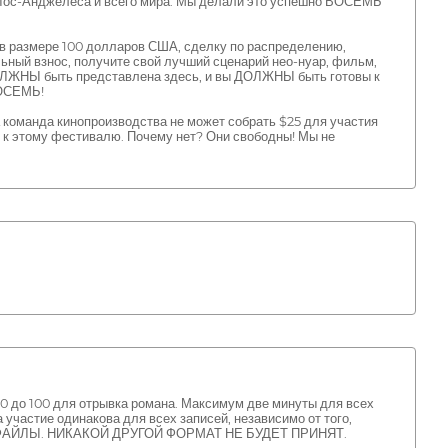
з Лос-Анджелеса и всего мира. Мы делали это успешно ВОСЕМЬ
 в размере 100 долларов США, сделку по распределению,
ельный взнос, получите свой лучший сценарий нео-нуар, фильм,
 ДОЛЖНЫ быть представлена здесь, и вы ДОЛЖНЫ быть готовы к
ВОСЕМЬ!
 команда кинопроизводства не может собрать $25 для участия
 к этому фестивалю. Почему нет? Они свободны! Мы не
 60 до 100 для отрывка романа. Максимум две минуты для всех
 участие одинакова для всех записей, независимо от того,
F ФАЙЛЫ. НИКАКОЙ ДРУГОЙ ФОРМАТ НЕ БУДЕТ ПРИНЯТ.