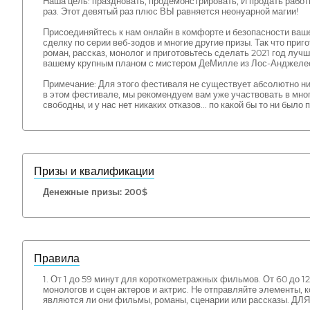
Наша цель: праздновать, продемонстрировать, И продать раб
раз. Этот девятый раз плюс ВЫ равняется неонуарной магии!
Присоединяйтесь к нам онлайн в комфорте и безопасности ваш
сделку по серии веб-зодов и многие другие призы. Так что при
роман, рассказ, монолог и приготовьтесь сделать 2021 год л
вашему крупным планом с мистером ДеМилле из Лос-Анджеле
Примечание: Для этого фестиваля не существует абсолютно ник
в этом фестивале, мы рекомендуем вам уже участвовать в мно
свободны, и у нас нет никаких отказов... по какой бы то ни был
Призы и квалификации
Денежные призы: 200$
Правила
1. От 1 до 59 минут для короткометражных фильмов. От 60 до 1
монологов и сцен актеров и актрис. Не отправляйте элементы, 
являются ли они фильмы, романы, сценарии или расска