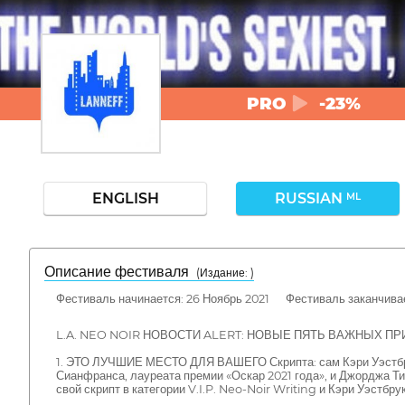
PRO
-23%
ENGLISH
RUSSIAN
ML
Описание фестиваля
( Издание: )
Фестиваль начинается: 26 Ноябрь 2021 Фестиваль заканчивае
L.A. NEO NOIR НОВОСТИ ALERT: НОВЫЕ ПЯТЬ ВАЖНЫХ ПР
1. ЭТО ЛУЧШИЕ МЕСТО ДЛЯ ВАШЕГО Скрипта: сам Кэри Уэстбрук
Сианфранса, лауреата премии «Оскар 2021 года», и Джорджа Т
свой скрипт в категории V.I.P. Neo-Noir Writing и Кэри Уэстбр