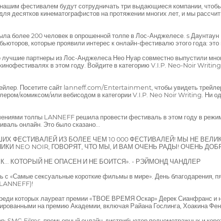
шим фестивалем будут сотрудничать три выдающиеся компании, чтобы
ля десятков кинематографистов на протяжении многих лет, и мы рассчит
а более 200 человек в опрошенной толпе в Лос-Анджелесе. s Даунтаун 
торов, которые проявили интерес к онлайн-фестивалю этого года: это в 
учшие партнеры из Лос-Анджелеса Нео Нуар совместно выпустили мног
офестивалях в этом году. Войдите в категорию V.I.P. Neo-Noir Writing 
ейлер. Посетите сайт lanneff.com/Entertainment, чтобы увидеть трейле
лером/комиксом/или вебисодом в категории V.I.P. Neo Noir Writing. Ни о
чениями толпы LANNEFF решила провести фестиваль в этом году в режи
иваль онлайн. Это было сказано...
ШИХ ФЕСТИВАЛЕЙ ИЗ БОЛЕЕ ЧЕМ 10 000 ФЕСТИВАЛЕЙ! МЫ НЕ ВЕЛИ
ИКИ NEO NOIR, ГОВОРЯТ, ЧТО МЫ, И ВАМ ОЧЕНЬ РАДЫ! ОЧЕНЬ ДО
.. КОТОРЫЙ НЕ ОПАСЕН И НЕ БОИТСЯ». - РЭЙМОНД ЧАНДЛЕР
 «Самые сексуальные короткие фильмы в мире». День благодарения, пятн
 (LANNEFF)!
 среди которых лауреат премии «ТВОЕ ВРЕМЯ Оскар» Дерек Сианфранс и
ированными на премию Академии, включая Райана Гослинга, Хоакина Фен
ор: SMG Films, премьерный онлайн-дистрибьютор полнометражных и коро