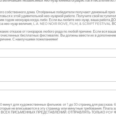
оты величайших независимых нео-нуар кинематографистов и писателей и
его собственного дома. Отобранные победители получают денежный приз
готовься к этой удивительной нео-нуарной работе. Получите свой вступит
учшим годом неонуара когда-либо. Если вы любите нео-нуар, ваша работа
са нео-нуар величия, L.A. NEO NOIR ROVE, FILM, & SCRIPT FESTIVAL 
аких отказов от гонораров любого рода по любой причине. Если вся ваша
гочисленных бесплатных фестивалях. Вы должны ввести их в дополнение
о причине. С наилучшими пожеланиями!
20 минут для художественных фильмов. от 1 до 30 страниц для рассказа.
которые не вписываются в эту страницу или минутные требования. Плата за
зы. ДЛЯ ВСЕХ ПИСЬМЕННЫХ ПРЕДСТАВЛЕНИЙ. ОТПРАВЛЯТЬ ТОЛЬКО PD