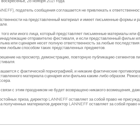
воскресенье, 28 ноября 2021 года.
NEFF), податель сообщения соглашается не привлекать к ответственно
собственности на представленный материал и имеет письменные формы и р
але.
того или иного лица, который представляет письменные материалы или ф
ринадлежащие отправителю фестиваля, и если представленный фильм или
льма или сценария несет полную ответственность за любые последствия
нием любым способом таких представленных предметов.
ешение на просмотр, демонстрацию, повторную публикацию сегментов п
стиваля.
ашается с фактической порнографией, и никакие фактические противопр
тавленного материала сценария или фильма каким-либо образом. Режис
ссера.
 связи с этим праздником не будет возвращено никакого возмещения, даж
стойных приза, директор LANNEFF оставляет за собой право не присужда
ва полученных материалов директор LANNEFF оставляет за собой право