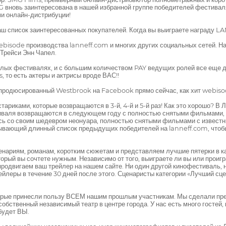
G вновь заинтересована в нашей избранной группе победителей фестиваля
ми онлайн-дистрибуции!
ш список заинтересованных покупателей. Когда вы выиграете награду LA
isode производства lanneff.com и многих других социальных сетей. На
 Трейси Энн Чапел.
ых фестивалях, и с большим количеством PAY ведущих ролей все еще до
, то есть актеры и актрисы вроде ВАС!!
но продюсированный Westbrook на Facebook прямо сейчас, как хит web
тариками, которые возвращаются в 3-й, 4-й и 5-й раз! Как это хорошо? 
иваля возвращаются в следующем году с полностью снятыми фильмами, 
ись со своим шедевром неонуара, полностью снятыми фильмами с извест
вающий длинный список предыдущих победителей на lanneff.com, чтобы 
нариям, романам, коротким сюжетам и представляем лучшие пятерки в к
рый вы сочтете нужным. Независимо от того, выиграете ли вы или проигр
продвигаем ваш трейлер на нашем сайте. Ни один другой кинофестиваль, 
трейлеры в течение 30 дней после этого. Сценаристы категории «Лучший с
торые принесли пользу ВСЕМ нашим прошлым участникам. Мы сделали пр
бственный независимый театр в центре города. У нас есть много гостей, к
будет ВЫ.