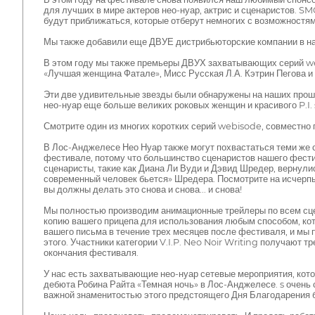
для лучших в мире актеров нео-нуар, актрис и сценаристов. SM
будут приближаться, которые отберут немногих с возможностя
Мы также добавили еще ДВУЕ дистрибьюторские компании в на
В этом году мы также премьеры ДВУХ захватывающих серий web
«Лучшая женщина Фатале», Мисс Русская Л.А. Кэтрин Пегова и
Эти две удивительные звезды были обнаружены на наших прошл
нео-нуар еще больше великих роковых женщин и красивого P.I. s
Смотрите один из многих коротких серий webisode, совмест
В Лос-Анджелесе Нео Нуар также могут похвастаться теми же с
фестивале, потому что большинство сценаристов нашего фест
сценаристы, такие как Диана Ли Вуди и Дэвид Шредер, вернул
современный человек бьется» Шредера. Посмотрите на исчерпы
вы должны делать это снова и снова... и снова!
Мы полностью производим анимационные трейлеры по всем сце
копию вашего прицепа для использования любым способом, кото
вашего письма в течение трех месяцев после фестиваля, и мы 
этого. Участники категории V.I.P. Neo Noir Writing получают 
окончания фестиваля.
У нас есть захватывающие нео-нуар сетевые мероприятия, ко
дебюта Робина Райта «Темная ночь» в Лос-Анджелесе. s очень со
важной знаменитостью этого предстоящего Дня Благодарения 