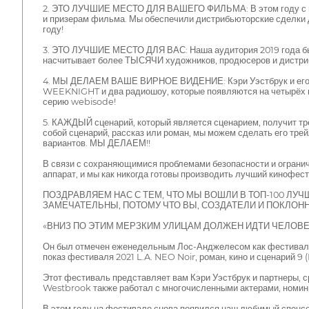
2. ЭТО ЛУЧШИЕ МЕСТО ДЛЯ ВАШЕГО ФИЛЬМА: В этом году с на
и призерам фильма. Мы обеспечили дистрибьюторские сделки д
году!
3. ЭТО ЛУЧШИЕ МЕСТО ДЛЯ ВАС: Наша аудитория 2019 года был
насчитывает более ТЫСЯЧИ художников, продюсеров и дистрибью
4. МЫ ДЕЛАЕМ ВАШЕ ВИРНОЕ ВИДЕНИЕ: Кэри Уэстбрук и его л
WEEKNIGHT и два радиошоу, которые появляются на четырёх кин
серию webisode!
5. КАЖДЫЙ сценарий, который является сценарием, получит тр
собой сценарий, рассказ или роман, мы можем сделать его трей
вариантов. МЫ ДЕЛАЕМ!!
В связи с сохраняющимися проблемами безопасности и ограни
аппарат, и мы как никогда готовы производить лучший кинофест
ПОЗДРАВЛЯЕМ НАС С ТЕМ, ЧТО МЫ ВОШЛИ В ТОП-100 ЛУЧ
ЗАМЕЧАТЕЛЬНЫ, ПОТОМУ ЧТО ВЫ, СОЗДАТЕЛИ И ПОКЛОНН
«ВНИЗ ПО ЭТИМ МЕРЗКИМ УЛИЦАМ ДОЛЖЕН ИДТИ ЧЕЛОВЕК.
Он был отмечен еженедельным Лос-Анджелесом как фестиваль с
показ фестиваля 2021 L.A. NEO Noir, роман, кино и сценарий 9
Этот фестиваль представляет вам Кэри Уэстбрук и партнеры,
Westbrook также работал с многочисленными актерами, номин
В этом году на фестивале снова появился наш любимый спонс