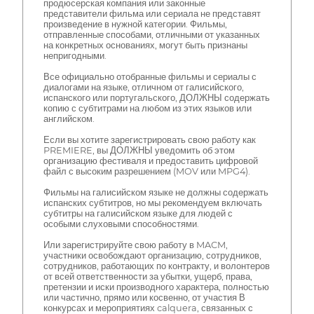
продюсерская компания или законные
представители фильма или сериала не представят
произведение в нужной категории. Фильмы,
отправленные способами, отличными от указанных
на конкретных основаниях, могут быть признаны
непригодными.
Все официально отобранные фильмы и сериалы с
диалогами на языке, отличном от галисийского,
испанского или португальского, ДОЛЖНЫ содержать
копию с субтитрами на любом из этих языков или
английском.
Если вы хотите зарегистрировать свою работу как
PREMIERE, вы ДОЛЖНЫ уведомить об этом
организацию фестиваля и предоставить цифровой
файл с высоким разрешением (MOV или MPG4).
Фильмы на галисийском языке не должны содержать
испанских субтитров, но мы рекомендуем включать
субтитры на галисийском языке для людей с
особыми слуховыми способностями.
Или зарегистрируйте свою работу в MACM,
участники освобождают организацию, сотрудников,
сотрудников, работающих по контракту, и волонтеров
от всей ответственности за убытки, ущерб, права,
претензии и иски производного характера, полностью
или частично, прямо или косвенно, от участия В
конкурсах и мероприятиях calquera, связанных с