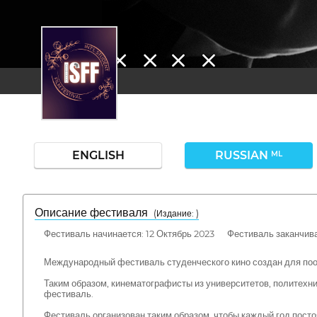
ENGLISH
RUSSIAN
ML
Описание фестиваля
( Издание: )
Фестиваль начинается: 12 Октябрь 2023 Фестиваль заканчивае
Международный фестиваль студенческого кино создан для поо
Таким образом, кинематографисты из университетов, политехн
фестиваль.
Фестиваль организован таким образом, чтобы каждый год посто