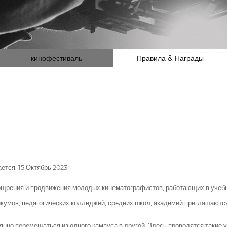
кинофестиваль
Правила & Награды
тся: 15 Октябрь 2023
щрения и продвижения молодых кинематографистов, работающих в учебны
икумов, педагогических колледжей, средних школ, академий приглашаются
янно перемещаться из одного кампуса в другой. Здесь проводятся такие 