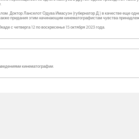
.
м. Доктор Ланселот Одува Имасуэн (губернатор Д.) в качестве еще одн
 также придания этим начинающим кинематографистам чувства принадлеж
аде с четверга 12 по воскресенье 15 октября 2023 года.
аведениями кинематографии.